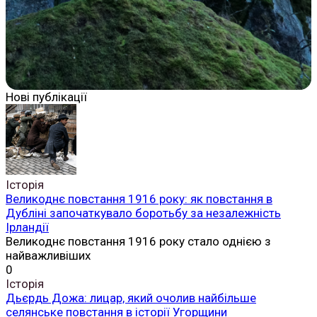
Нові публікації
Історія
Великоднє повстання 1916 року: як повстання в
Дубліні започаткувало боротьбу за незалежність
Ірландії
Великоднє повстання 1916 року стало однією з
найважливіших
0
Історія
Дьєрдь Дожа: лицар, який очолив найбільше
селянське повстання в історії Угорщини