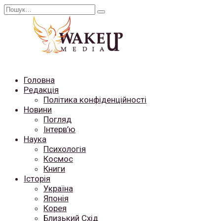
Перейти
Search
до
for:
вмісту
Головна
Редакція
Політика конфіденційності
Новини
Погляд
Інтерв’ю
Наука
Психологія
Космос
Книги
Історія
Україна
Японія
Корея
Близький Схід