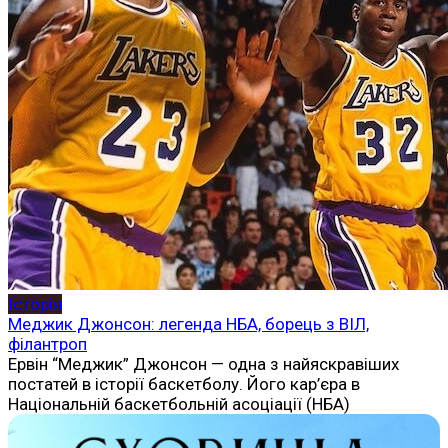
Історія
Меджик Джонсон: легенда НБА, борець з ВІЛ,
філантроп
Ервін “Меджик” Джонсон — одна з найяскравіших
постатей в історії баскетболу. Його кар’єра в
Національній баскетбольній асоціації (НБА)