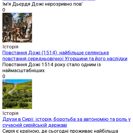
Ім’я Дьєрдя Дожі нерозривно пов’
0
Історія
Повстання Дожі (1514): найбільше селянське
повстання середньовічної Угорщини та його наслідки
Повстання Дожі 1514 року стало одним із
наймасштабніших
0
Історія
Друзи в Сирії: історія, боротьба за автономію та роль у
сучасній сирійській державі
Сирія є країною, де сьогодні проживає найбільша