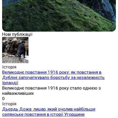
Нові публікації
Історія
Великоднє повстання 1916 року: як повстання в
Дубліні започаткувало боротьбу за незалежність
Ірландії
Великоднє повстання 1916 року стало однією з
найважливіших
0
Історія
Дьєрдь Дожа: лицар, який очолив найбільше
селянське повстання в історії Угорщини