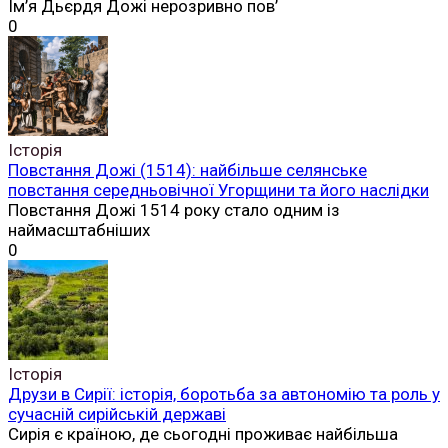
Ім’я Дьєрдя Дожі нерозривно пов’
0
Історія
Повстання Дожі (1514): найбільше селянське
повстання середньовічної Угорщини та його наслідки
Повстання Дожі 1514 року стало одним із
наймасштабніших
0
Історія
Друзи в Сирії: історія, боротьба за автономію та роль у
сучасній сирійській державі
Сирія є країною, де сьогодні проживає найбільша