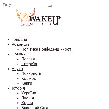
Перейти
Search
до
for:
вмісту
Головна
Редакція
Політика конфіденційності
Новини
Погляд
Інтерв’ю
Наука
Психологія
Космос
Книги
Історія
Україна
Японія
Корея
Близький Схід