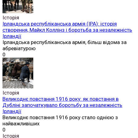
Історія
Ірландська республіканська армія (ІРА): історія
створення, Майкл Коллінз і боротьба за незалежність
Ірландії
Ірландська республіканська армія, більш відома за
абревіатурою
0
Історія
Великоднє повстання 1916 року: як повстання в
Дубліні започаткувало боротьбу за незалежність
Ірландії
Великоднє повстання 1916 року стало однією з
найважливіших
0
Історія