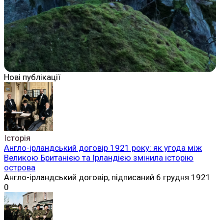
Нові публікації
Історія
Англо-ірландський договір 1921 року: як угода між
Великою Британією та Ірландією змінила історію
острова
Англо-ірландський договір, підписаний 6 грудня 1921
0