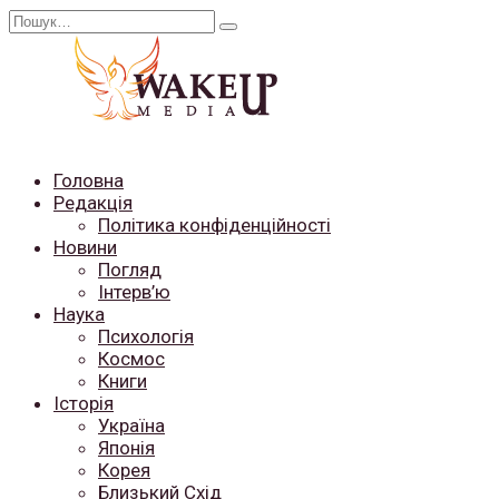
Перейти
Search
до
for:
вмісту
Головна
Редакція
Політика конфіденційності
Новини
Погляд
Інтерв’ю
Наука
Психологія
Космос
Книги
Історія
Україна
Японія
Корея
Близький Схід