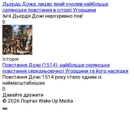
Дьєрдь Дожа: лицар, який очолив найбільше
селянське повстання в історії Угорщини
Ім’я Дьєрдя Дожі нерозривно пов’
0
Історія
Повстання Дожі (1514): найбільше селянське
повстання середньовічної Угорщини та його наслідки
Повстання Дожі 1514 року стало одним із
наймасштабніших
0
Давайте дружити
© 2026 Портал Wake Up Media