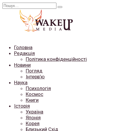
Перейти
Search
до
for:
вмісту
Головна
Редакція
Політика конфіденційності
Новини
Погляд
Інтерв’ю
Наука
Психологія
Космос
Книги
Історія
Україна
Японія
Корея
Близький Схід