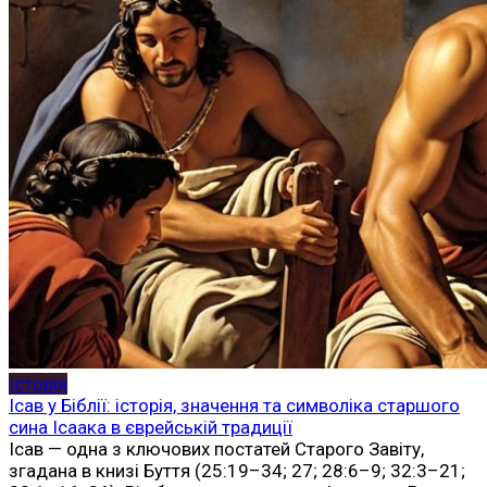
Історія
Ісав у Біблії: історія, значення та символіка старшого
сина Ісаака в єврейській традиції
Ісав — одна з ключових постатей Старого Завіту,
згадана в книзі Буття (25:19–34; 27; 28:6–9; 32:3–21;