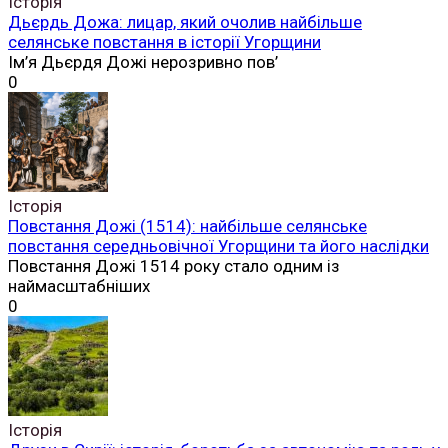
Історія
Дьєрдь Дожа: лицар, який очолив найбільше
селянське повстання в історії Угорщини
Ім’я Дьєрдя Дожі нерозривно пов’
0
Історія
Повстання Дожі (1514): найбільше селянське
повстання середньовічної Угорщини та його наслідки
Повстання Дожі 1514 року стало одним із
наймасштабніших
0
Історія