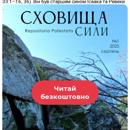
33:1–16; 36). Він був старшим сином Ісаака та Ревеки
Читай
безкоштовно