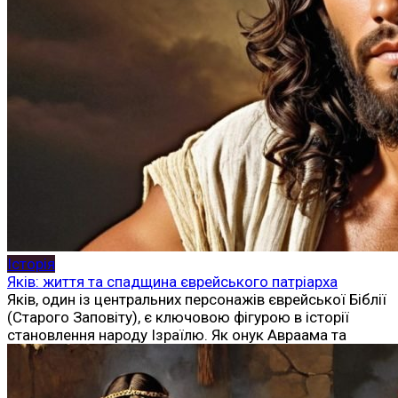
Історія
Яків: життя та спадщина єврейського патріарха
Яків, один із центральних персонажів єврейської Біблії
(Старого Заповіту), є ключовою фігурою в історії
становлення народу Ізраїлю. Як онук Авраама та