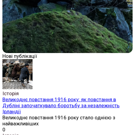
Нові публікації
Історія
Великоднє повстання 1916 року: як повстання в
Дубліні започаткувало боротьбу за незалежність
Ірландії
Великоднє повстання 1916 року стало однією з
найважливіших
0