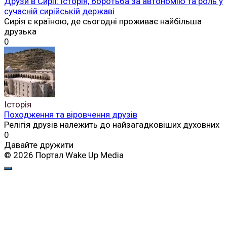
Друзи в Сирії: історія, боротьба за автономію та роль у
сучасній сирійській державі
Сирія є країною, де сьогодні проживає найбільша
друзька
0
Історія
Походження та віровчення друзів
Релігія друзів належить до найзагадковіших духовних
0
Давайте дружити
© 2026 Портал Wake Up Media