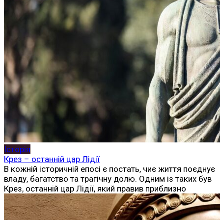
Історія
Крез – останній цар Лідії
В кожній історичній епосі є постать, чиє життя поєднує
владу, багатство та трагічну долю. Одним із таких був
Крез, останній цар Лідії, який правив приблизно