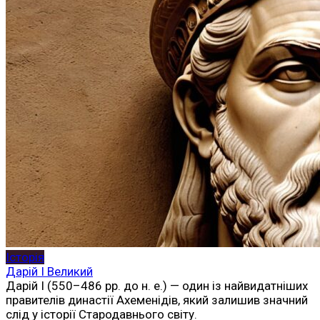
Історія
Дарій I Великий
Дарій I (550–486 рр. до н. е.) — один із найвидатніших
правителів династії Ахеменідів, який залишив значний
слід у історії Стародавнього світу.