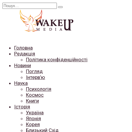
Перейти
Search
до
for:
вмісту
Головна
Редакція
Політика конфіденційності
Новини
Погляд
Інтерв’ю
Наука
Психологія
Космос
Книги
Історія
Україна
Японія
Корея
Близький Схід