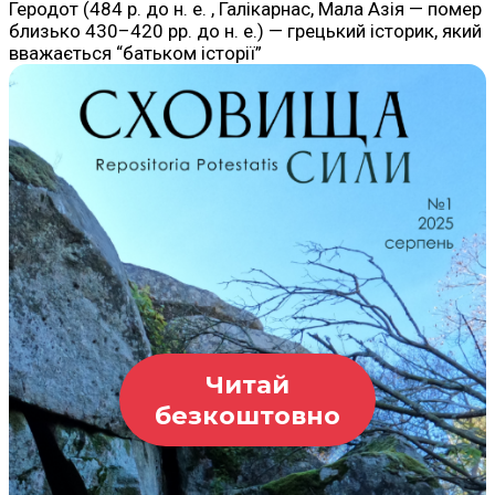
Геродот (484 р. до н. е. , Галікарнас, Мала Азія — помер
близько 430–420 рр. до н. е.) — грецький історик, який
вважається “батьком історії”
Читай
безкоштовно