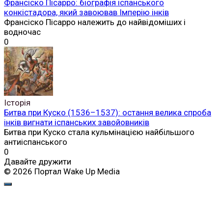
Франсіско Пісарро: біографія іспанського
конкістадора, який завоював Імперію інків
Франсіско Пісарро належить до найвідоміших і
водночас
0
Історія
Битва при Куско (1536–1537): остання велика спроба
інків вигнати іспанських завойовників
Битва при Куско стала кульмінацією найбільшого
антиіспанського
0
Давайте дружити
© 2026 Портал Wake Up Media