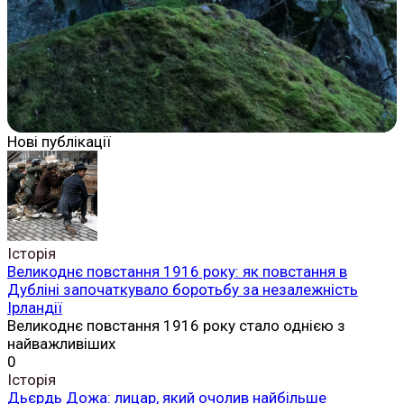
Нові публікації
Історія
Великоднє повстання 1916 року: як повстання в
Дубліні започаткувало боротьбу за незалежність
Ірландії
Великоднє повстання 1916 року стало однією з
найважливіших
0
Історія
Дьєрдь Дожа: лицар, який очолив найбільше