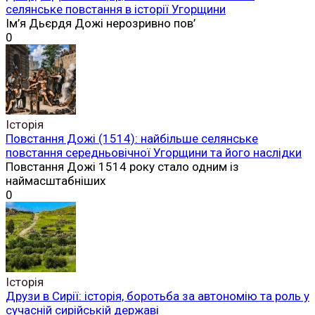
селянське повстання в історії Угорщини
Ім’я Дьєрдя Дожі нерозривно пов’
0
Історія
Повстання Дожі (1514): найбільше селянське
повстання середньовічної Угорщини та його наслідки
Повстання Дожі 1514 року стало одним із
наймасштабніших
0
Історія
Друзи в Сирії: історія, боротьба за автономію та роль у
сучасній сирійській державі