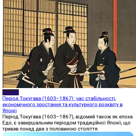
Історія
Період Токугава (1603–1867): час стабільності,
економічного зростання та культурного розквіту в
Японії
Період Токугава (1603–1867), відомий також як епоха
Едо, є завершальним періодом традиційної Японії, що
тривав понад два з половиною століття.