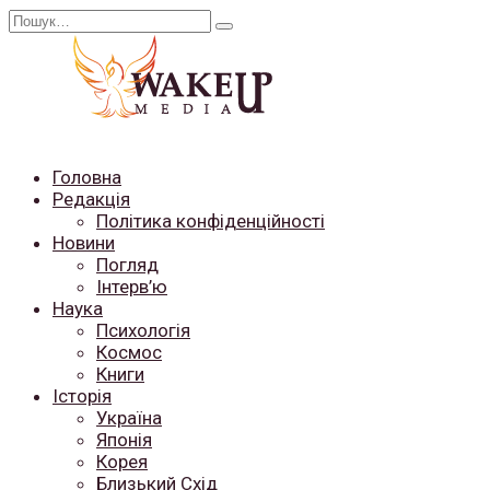
Перейти
Search
до
for:
вмісту
Головна
Редакція
Політика конфіденційності
Новини
Погляд
Інтерв’ю
Наука
Психологія
Космос
Книги
Історія
Україна
Японія
Корея
Близький Схід