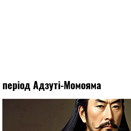
період Адзуті-Момояма