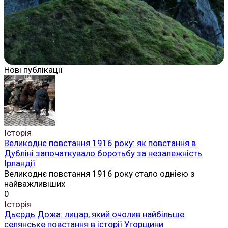
Нові публікації
Історія
Великоднє повстання 1916 року: як повстання в
Дубліні започаткувало боротьбу за незалежність
Ірландії
Великоднє повстання 1916 року стало однією з
найважливіших
0
Історія
Дьєрдь Дожа: лицар, який очолив найбільше
селянське повстання в історії Угорщини