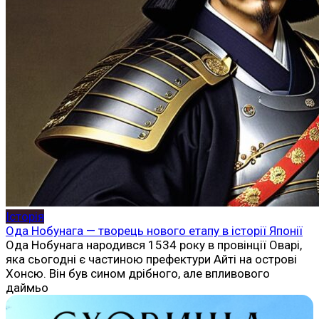
Історія
Ода Нобунага — творець нового етапу в історії Японії
Ода Нобунага народився 1534 року в провінції Оварі,
яка сьогодні є частиною префектури Айті на острові
Хонсю. Він був сином дрібного, але впливового
даймьо