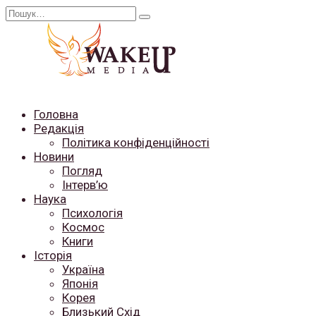
Перейти
Search
до
for:
вмісту
Головна
Редакція
Політика конфіденційності
Новини
Погляд
Інтерв’ю
Наука
Психологія
Космос
Книги
Історія
Україна
Японія
Корея
Близький Схід