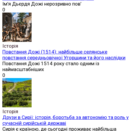
Ім’я Дьєрдя Дожі нерозривно пов’
0
Історія
Повстання Дожі (1514): найбільше селянське
повстання середньовічної Угорщини та його наслідки
Повстання Дожі 1514 року стало одним із
наймасштабніших
0
Історія
Друзи в Сирії: історія, боротьба за автономію та роль у
сучасній сирійській державі
Сирія є країною, де сьогодні проживає найбільша