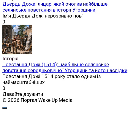
Дьєрдь Дожа: лицар, який очолив найбільше
селянське повстання в історії Угорщини
Ім’я Дьєрдя Дожі нерозривно пов’
0
Історія
Повстання Дожі (1514): найбільше селянське
повстання середньовічної Угорщини та його наслідки
Повстання Дожі 1514 року стало одним із
наймасштабніших
0
Давайте дружити
© 2026 Портал Wake Up Media