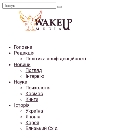
Перейти
Search
до
for:
вмісту
Головна
Редакція
Політика конфіденційності
Новини
Погляд
Інтерв’ю
Наука
Психологія
Космос
Книги
Історія
Україна
Японія
Корея
Близький Схід