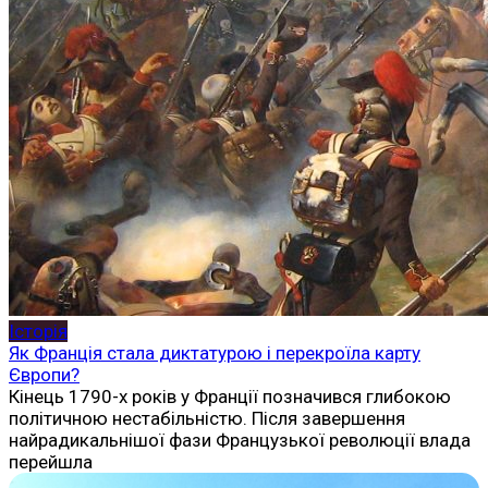
Історія
Як Франція стала диктатурою і перекроїла карту
Європи?
Кінець 1790-х років у Франції позначився глибокою
політичною нестабільністю. Після завершення
найрадикальнішої фази Французької революції влада
перейшла