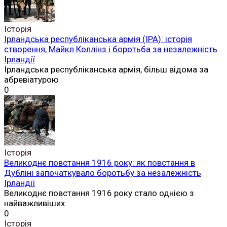
Історія
Ірландська республіканська армія (ІРА): історія
створення, Майкл Коллінз і боротьба за незалежність
Ірландії
Ірландська республіканська армія, більш відома за
абревіатурою
0
Історія
Великоднє повстання 1916 року: як повстання в
Дубліні започаткувало боротьбу за незалежність
Ірландії
Великоднє повстання 1916 року стало однією з
найважливіших
0
Історія