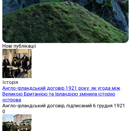
Нові публікації
Історія
Англо-ірландський договір 1921 року: як угода між
Великою Британією та Ірландією змінила історію
острова
Англо-ірландський договір, підписаний 6 грудня 1921
0