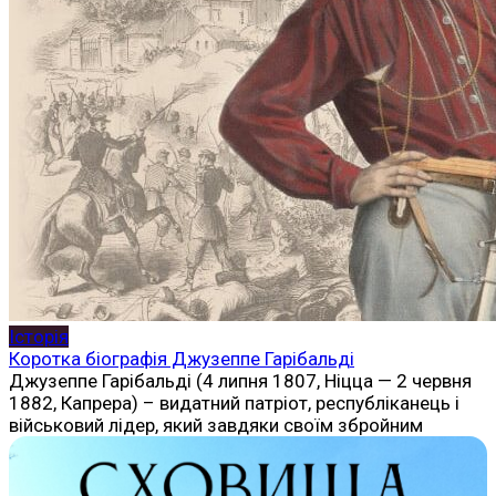
Історія
Коротка біографія Джузеппе Гарібальді
Джузеппе Гарібальді (4 липня 1807, Ніцца — 2 червня
1882, Капрера) – видатний патріот, республіканець і
військовий лідер, який завдяки своїм збройним