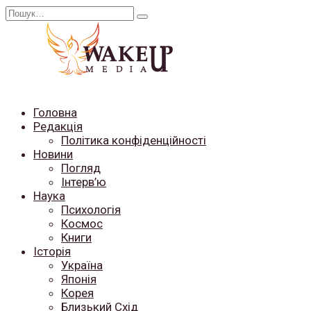
Перейти
Search
до
for:
вмісту
Головна
Редакція
Політика конфіденційності
Новини
Погляд
Інтерв’ю
Наука
Психологія
Космос
Книги
Історія
Україна
Японія
Корея
Близький Схід