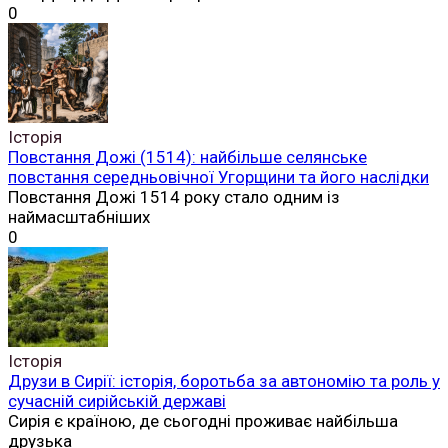
0
Історія
Повстання Дожі (1514): найбільше селянське
повстання середньовічної Угорщини та його наслідки
Повстання Дожі 1514 року стало одним із
наймасштабніших
0
Історія
Друзи в Сирії: історія, боротьба за автономію та роль у
сучасній сирійській державі
Сирія є країною, де сьогодні проживає найбільша
друзька