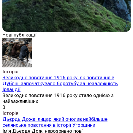
Нові публікації
Історія
Великоднє повстання 1916 року: як повстання в
Дубліні започаткувало боротьбу за незалежність
Ірландії
Великоднє повстання 1916 року стало однією з
найважливіших
0
Історія
Дьєрдь Дожа: лицар, який очолив найбільше
селянське повстання в історії Угорщини
Ім’я Дьєрдя Дожі нерозривно пов’