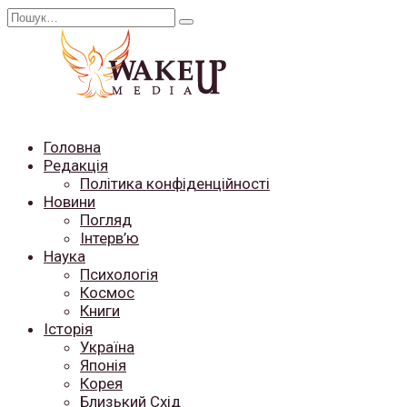
Перейти
Search
до
for:
вмісту
Головна
Редакція
Політика конфіденційності
Новини
Погляд
Інтерв’ю
Наука
Психологія
Космос
Книги
Історія
Україна
Японія
Корея
Близький Схід