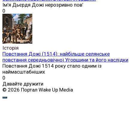
Ім’я Дьєрдя Дожі нерозривно пов’
0
Історія
Повстання Дожі (1514): найбільше селянське
повстання середньовічної Угорщини та його наслідки
Повстання Дожі 1514 року стало одним із
наймасштабніших
0
Давайте дружити
© 2026 Портал Wake Up Media