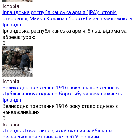
Історія
Ірландська республіканська армія (ІРА): історія
створення, Майкл Коллінз і боротьба за незалежність
Ірландії
Ірландська республіканська армія, більш відома за
абревіатурою
0
Історія
Великоднє повстання 1916 року: як повстання в
Дубліні започаткувало боротьбу за незалежність
Ірландії
Великоднє повстання 1916 року стало однією з
найважливіших
0
Історія
Дьєрдь Дожа: лицар, який очолив найбільше
селянське повстання в історії Угорщини