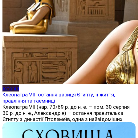
Історія
Клеопатра VII: остання цариця Єгипту, її життя,
правління та таємниці
Клеопатра VII (нар. 70/69 р. до н. е. — пом. 30 серпня
30 р. до н. е., Александрія) — остання правителька
Єгипту з династії Птолемеїв, одна з найвідоміших