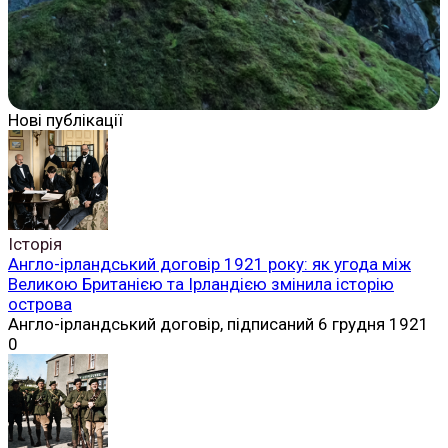
Нові публікації
Історія
Англо-ірландський договір 1921 року: як угода між
Великою Британією та Ірландією змінила історію
острова
Англо-ірландський договір, підписаний 6 грудня 1921
0