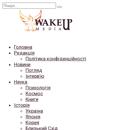
Перейти
Search
до
for:
вмісту
Головна
Редакція
Політика конфіденційності
Новини
Погляд
Інтерв’ю
Наука
Психологія
Космос
Книги
Історія
Україна
Японія
Корея
Близький Схід