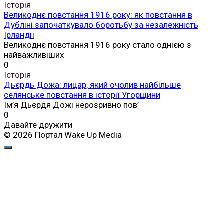
Історія
Великоднє повстання 1916 року: як повстання в
Дубліні започаткувало боротьбу за незалежність
Ірландії
Великоднє повстання 1916 року стало однією з
найважливіших
0
Історія
Дьєрдь Дожа: лицар, який очолив найбільше
селянське повстання в історії Угорщини
Ім’я Дьєрдя Дожі нерозривно пов’
0
Давайте дружити
© 2026 Портал Wake Up Media