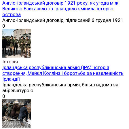
Англо-ірландський договір 1921 року: як угода між
Великою Британією та Ірландією змінила історію
острова
Англо-ірландський договір, підписаний 6 грудня 1921
0
Історія
Ірландська республіканська армія (ІРА): історія
створення, Майкл Коллінз і боротьба за незалежність
Ірландії
Ірландська республіканська армія, більш відома за
абревіатурою
0