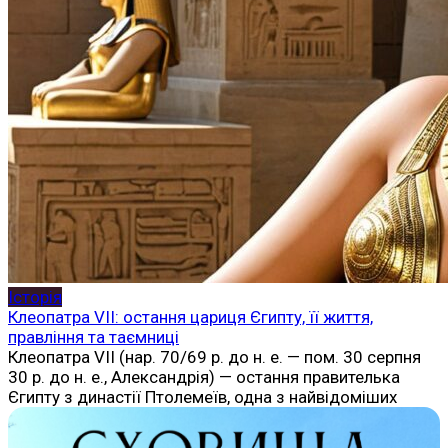
Історія
Клеопатра VII: остання цариця Єгипту, її життя,
правління та таємниці
Клеопатра VII (нар. 70/69 р. до н. е. — пом. 30 серпня
30 р. до н. е., Александрія) — остання правителька
Єгипту з династії Птолемеїв, одна з найвідоміших