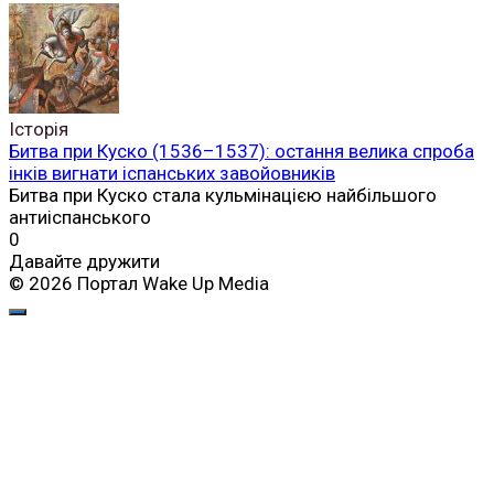
Історія
Битва при Куско (1536–1537): остання велика спроба
інків вигнати іспанських завойовників
Битва при Куско стала кульмінацією найбільшого
антиіспанського
0
Давайте дружити
© 2026 Портал Wake Up Media