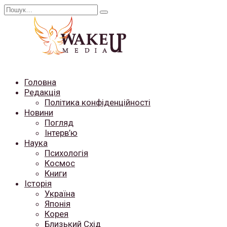
Перейти
Search
до
for:
вмісту
Головна
Редакція
Політика конфіденційності
Новини
Погляд
Інтерв’ю
Наука
Психологія
Космос
Книги
Історія
Україна
Японія
Корея
Близький Схід