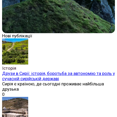
Нові публікації
Історія
Друзи в Сирії: історія, боротьба за автономію та роль у
сучасній сирійській державі
Сирія є країною, де сьогодні проживає найбільша
друзька
0