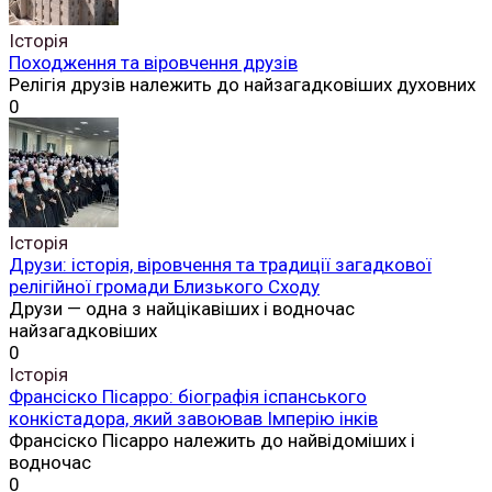
Історія
Походження та віровчення друзів
Релігія друзів належить до найзагадковіших духовних
0
Історія
Друзи: історія, віровчення та традиції загадкової
релігійної громади Близького Сходу
Друзи — одна з найцікавіших і водночас
найзагадковіших
0
Історія
Франсіско Пісарро: біографія іспанського
конкістадора, який завоював Імперію інків
Франсіско Пісарро належить до найвідоміших і
водночас
0