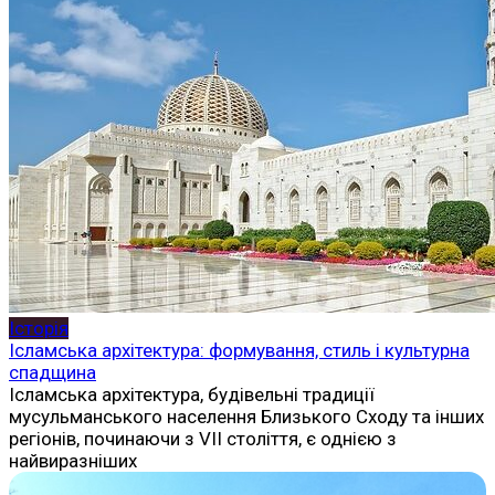
Історія
Ісламська архітектура: формування, стиль і культурна
спадщина
Ісламська архітектура, будівельні традиції
мусульманського населення Близького Сходу та інших
регіонів, починаючи з VII століття, є однією з
найвиразніших