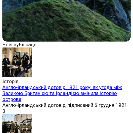
Нові публікації
Історія
Англо-ірландський договір 1921 року: як угода між
Великою Британією та Ірландією змінила історію
острова
Англо-ірландський договір, підписаний 6 грудня 1921
0