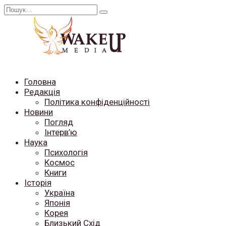
Перейти
Search
до
for:
вмісту
Головна
Редакція
Політика конфіденційності
Новини
Погляд
Інтерв’ю
Наука
Психологія
Космос
Книги
Історія
Україна
Японія
Корея
Близький Схід