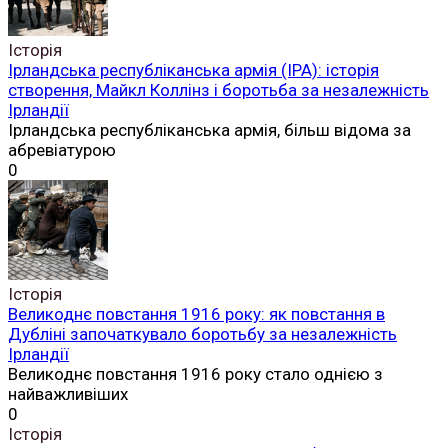
Історія
Ірландська республіканська армія (ІРА): історія
створення, Майкл Коллінз і боротьба за незалежність
Ірландії
Ірландська республіканська армія, більш відома за
абревіатурою
0
Історія
Великоднє повстання 1916 року: як повстання в
Дубліні започаткувало боротьбу за незалежність
Ірландії
Великоднє повстання 1916 року стало однією з
найважливіших
0
Історія