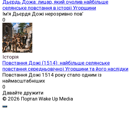
Дьєрдь Дожа: лицар, який очолив найбільше
селянське повстання в історії Угорщини
Ім’я Дьєрдя Дожі нерозривно пов’
0
Історія
Повстання Дожі (1514): найбільше селянське
повстання середньовічної Угорщини та його наслідки
Повстання Дожі 1514 року стало одним із
наймасштабніших
0
Давайте дружити
© 2026 Портал Wake Up Media