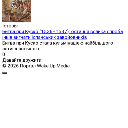
Історія
Битва при Куско (1536–1537): остання велика спроба
інків вигнати іспанських завойовників
Битва при Куско стала кульмінацією найбільшого
антиіспанського
0
Давайте дружити
© 2026 Портал Wake Up Media