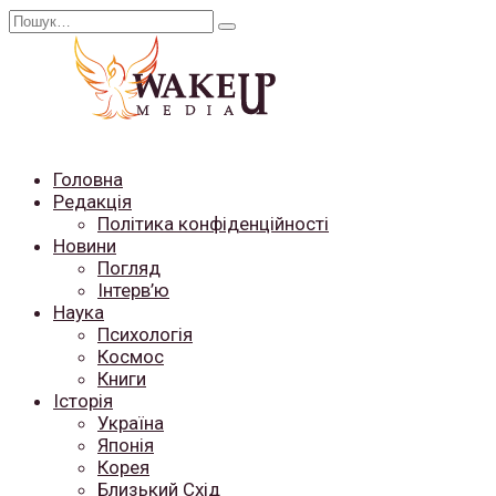
Перейти
Search
до
for:
вмісту
Головна
Редакція
Політика конфіденційності
Новини
Погляд
Інтерв’ю
Наука
Психологія
Космос
Книги
Історія
Україна
Японія
Корея
Близький Схід