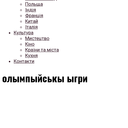
Польща
Індія
Франція
Китай
Італія
Культура
Мистецтво
Кіно
Країни та міста
Кухня
Контакти
олымпыйськы ыгри