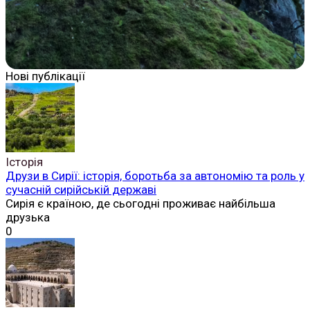
Нові публікації
Історія
Друзи в Сирії: історія, боротьба за автономію та роль у
сучасній сирійській державі
Сирія є країною, де сьогодні проживає найбільша
друзька
0