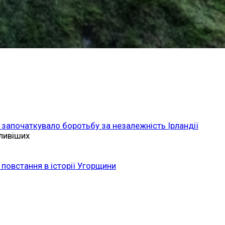
 започаткувало боротьбу за незалежність Ірландії
ливіших
повстання в історії Угорщини