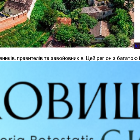
Іс
ників, правителів та завойовників. Цей регіон з багатою