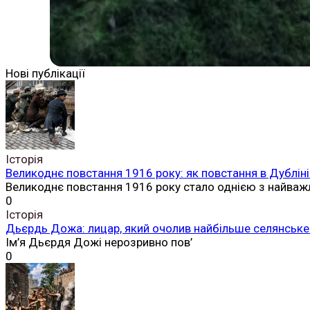
Нові публікації
Історія
Великоднє повстання 1916 року: як повстання в Дубліні
Великоднє повстання 1916 року стало однією з найваж
0
Історія
Дьєрдь Дожа: лицар, який очолив найбільше селянське 
Ім’я Дьєрдя Дожі нерозривно пов’
0