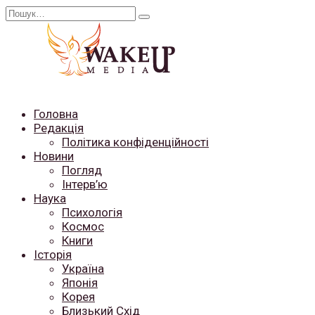
Перейти
Search
до
for:
вмісту
Головна
Редакція
Політика конфіденційності
Новини
Погляд
Інтерв’ю
Наука
Психологія
Космос
Книги
Історія
Україна
Японія
Корея
Близький Схід