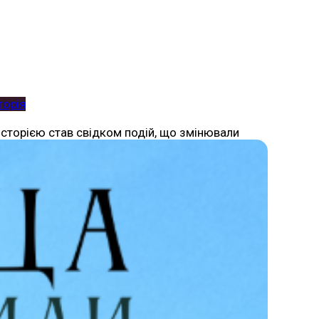
торія
 історією став свідком подій, що змінювали