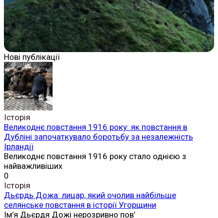
Нові публікації
Історія
Великоднє повстання 1916 року: як повстання в
Дубліні започаткувало боротьбу за незалежність
Ірландії
Великоднє повстання 1916 року стало однією з
найважливіших
0
Історія
Дьєрдь Дожа: лицар, який очолив найбільше
селянське повстання в історії Угорщини
Ім’я Дьєрдя Дожі нерозривно пов’