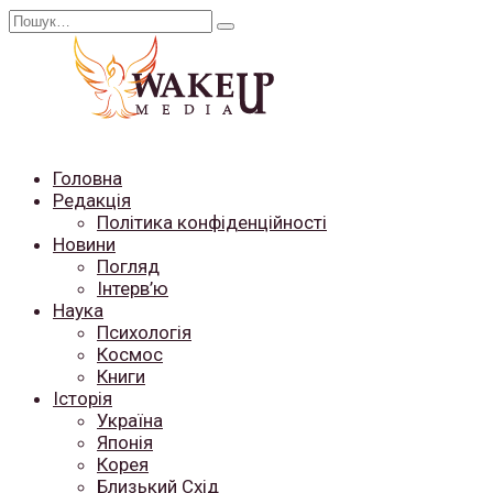
Перейти
Search
до
for:
вмісту
Головна
Редакція
Політика конфіденційності
Новини
Погляд
Інтерв’ю
Наука
Психологія
Космос
Книги
Історія
Україна
Японія
Корея
Близький Схід