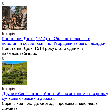
0
Історія
Повстання Дожі (1514): найбільше селянське
повстання середньовічної Угорщини та його наслідки
Повстання Дожі 1514 року стало одним із
наймасштабніших
0
Історія
Друзи в Сирії: історія, боротьба за автономію та роль у
сучасній сирійській державі
Сирія є країною, де сьогодні проживає найбільша
друзька