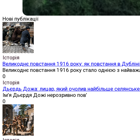
Нові публікації
Історія
Великоднє повстання 1916 року: як повстання в Дубліні
Великоднє повстання 1916 року стало однією з найваж
0
Історія
Дьєрдь Дожа: лицар, який очолив найбільше селянське 
Ім’я Дьєрдя Дожі нерозривно пов’
0