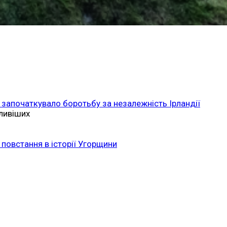
 започаткувало боротьбу за незалежність Ірландії
ливіших
повстання в історії Угорщини