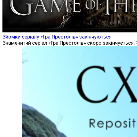
Зйомки серіалу «Гра Престолів» закінчуються
Знаменитий серіал «Гра Престолів» скоро закінчується. 