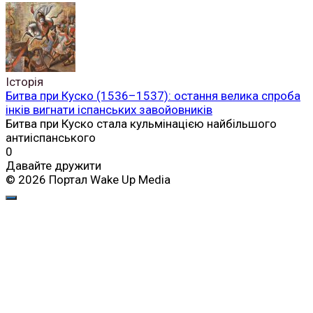
Історія
Битва при Куско (1536–1537): остання велика спроба
інків вигнати іспанських завойовників
Битва при Куско стала кульмінацією найбільшого
антиіспанського
0
Давайте дружити
© 2026 Портал Wake Up Media