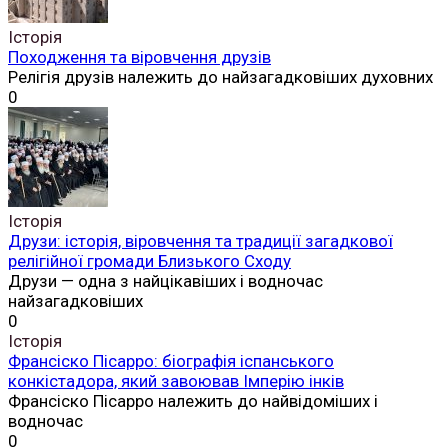
Історія
Походження та віровчення друзів
Релігія друзів належить до найзагадковіших духовних
0
Історія
Друзи: історія, віровчення та традиції загадкової
релігійної громади Близького Сходу
Друзи — одна з найцікавіших і водночас
найзагадковіших
0
Історія
Франсіско Пісарро: біографія іспанського
конкістадора, який завоював Імперію інків
Франсіско Пісарро належить до найвідоміших і
водночас
0