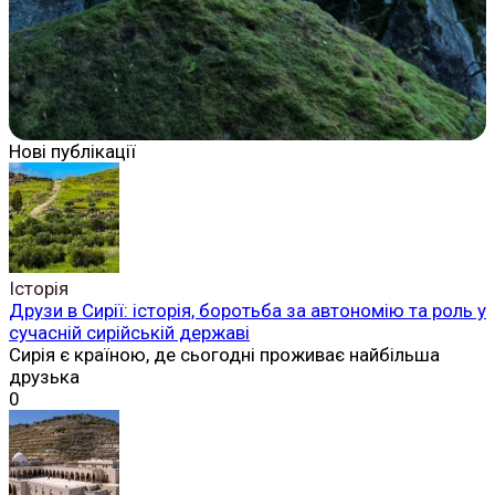
Нові публікації
Історія
Друзи в Сирії: історія, боротьба за автономію та роль у
сучасній сирійській державі
Сирія є країною, де сьогодні проживає найбільша
друзька
0