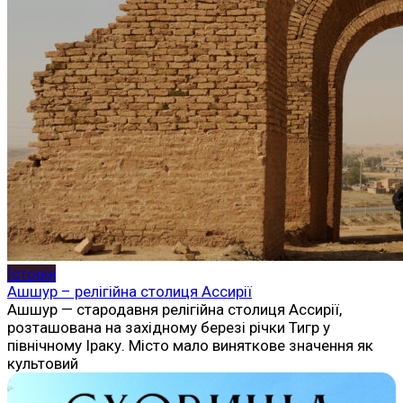
Історія
Ашшур – релігійна столиця Ассирії
Ашшур — стародавня релігійна столиця Ассирії,
розташована на західному березі річки Тигр у
північному Іраку. Місто мало виняткове значення як
культовий