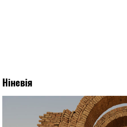
Ніневія