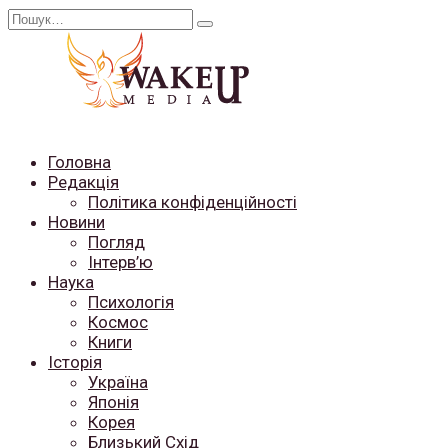
Перейти
Search
до
for:
вмісту
Головна
Редакція
Політика конфіденційності
Новини
Погляд
Інтерв’ю
Наука
Психологія
Космос
Книги
Історія
Україна
Японія
Корея
Близький Схід