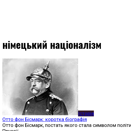
німецький націоналізм
Історія
Отто фон Бісмарк: коротка біографія
Отто фон Бісмарк, постать якого стала символом політич
Пруссії.