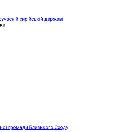
 сучасній сирійській державі
ька
ійної громади Близького Сходу