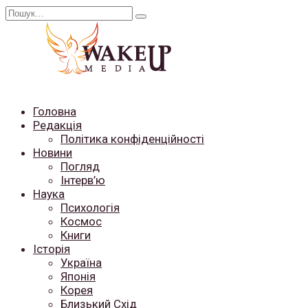
Перейти
Search
до
for:
вмісту
Головна
Редакція
Політика конфіденційності
Новини
Погляд
Інтерв’ю
Наука
Психологія
Космос
Книги
Історія
Україна
Японія
Корея
Близький Схід