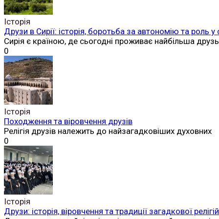
Історія
Друзи в Сирії: історія, боротьба за автономію та роль у
Сирія є країною, де сьогодні проживає найбільша друз
0
Історія
Походження та віровчення друзів
Релігія друзів належить до найзагадковіших духовних
0
Історія
Друзи: історія, віровчення та традиції загадкової реліг