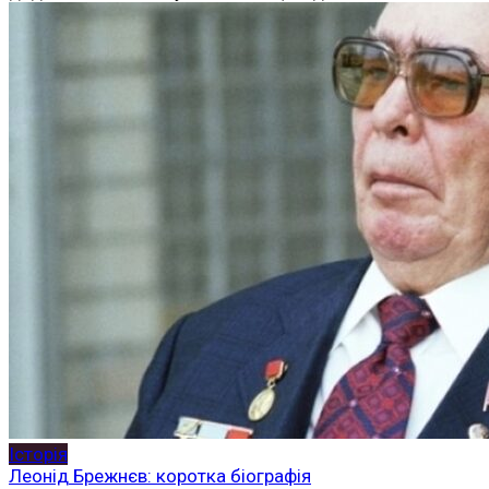
Історія
Леонід Брежнєв: коротка біографія