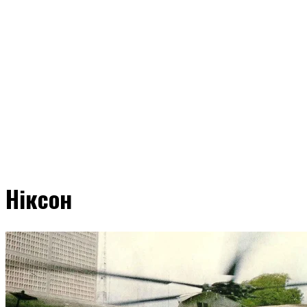
Ніксон