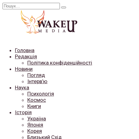
Перейти
Search
до
for:
вмісту
Головна
Редакція
Політика конфіденційності
Новини
Погляд
Інтерв’ю
Наука
Психологія
Космос
Книги
Історія
Україна
Японія
Корея
Близький Схід