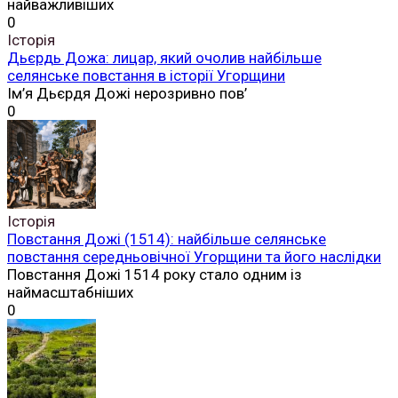
найважливіших
0
Історія
Дьєрдь Дожа: лицар, який очолив найбільше
селянське повстання в історії Угорщини
Ім’я Дьєрдя Дожі нерозривно пов’
0
Історія
Повстання Дожі (1514): найбільше селянське
повстання середньовічної Угорщини та його наслідки
Повстання Дожі 1514 року стало одним із
наймасштабніших
0