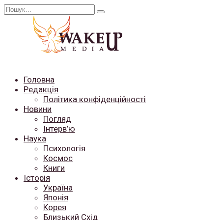
Перейти
Search
до
for:
вмісту
Головна
Редакція
Політика конфіденційності
Новини
Погляд
Інтерв’ю
Наука
Психологія
Космос
Книги
Історія
Україна
Японія
Корея
Близький Схід