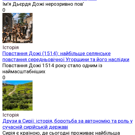
Ім’я Дьєрдя Дожі нерозривно пов’
0
Історія
Повстання Дожі (1514): найбільше селянське
повстання середньовічної Угорщини та його наслідки
Повстання Дожі 1514 року стало одним із
наймасштабніших
0
Історія
Друзи в Сирії: історія, боротьба за автономію та роль у
сучасній сирійській державі
Сирія є країною, де сьогодні проживає найбільша