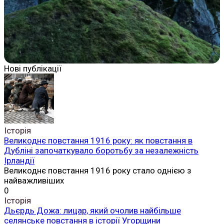
Нові публікації
Історія
Великоднє повстання 1916 року: як повстання в
Дубліні започаткувало боротьбу за незалежність
Ірландії
Великоднє повстання 1916 року стало однією з
найважливіших
0
Історія
Дьєрдь Дожа: лицар, який очолив найбільше
селянське повстання в історії Угорщини