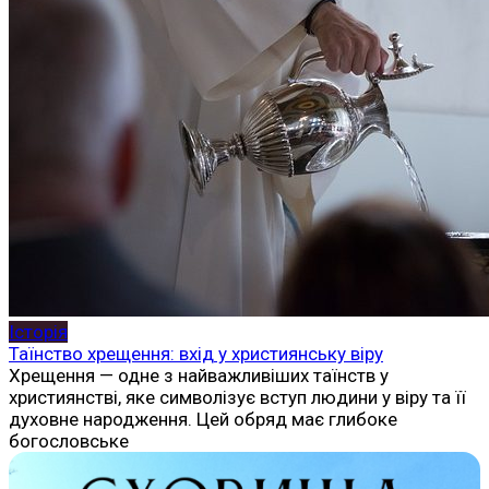
Історія
Таїнство хрещення: вхід у християнську віру
Хрещення — одне з найважливіших таїнств у
християнстві, яке символізує вступ людини у віру та її
духовне народження. Цей обряд має глибоке
богословське