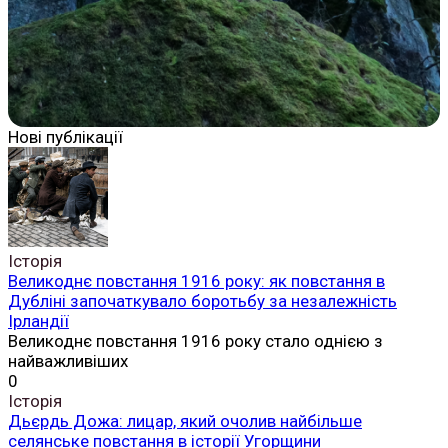
Нові публікації
Історія
Великоднє повстання 1916 року: як повстання в
Дубліні започаткувало боротьбу за незалежність
Ірландії
Великоднє повстання 1916 року стало однією з
найважливіших
0
Історія
Дьєрдь Дожа: лицар, який очолив найбільше
селянське повстання в історії Угорщини