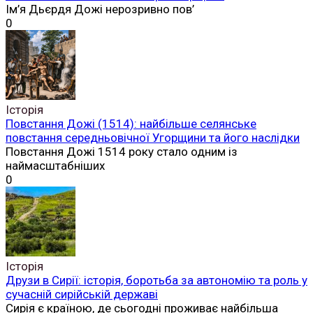
Ім’я Дьєрдя Дожі нерозривно пов’
0
Історія
Повстання Дожі (1514): найбільше селянське
повстання середньовічної Угорщини та його наслідки
Повстання Дожі 1514 року стало одним із
наймасштабніших
0
Історія
Друзи в Сирії: історія, боротьба за автономію та роль у
сучасній сирійській державі
Сирія є країною, де сьогодні проживає найбільша