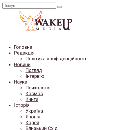
Перейти
Search
до
for:
вмісту
Головна
Редакція
Політика конфіденційності
Новини
Погляд
Інтерв’ю
Наука
Психологія
Космос
Книги
Історія
Україна
Японія
Корея
Близький Схід