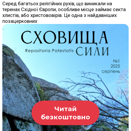
Серед багатьох релігійних рухів, що виникали на
теренах Східної Європи, особливе місце займає секта
хлистів, або христововірів. Це одна з найдавніших
позацерковних
Читай
безкоштовно