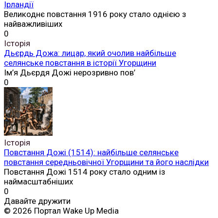
Ірландії
Великоднє повстання 1916 року стало однією з
найважливіших
0
Історія
Дьєрдь Дожа: лицар, який очолив найбільше
селянське повстання в історії Угорщини
Ім’я Дьєрдя Дожі нерозривно пов’
0
Історія
Повстання Дожі (1514): найбільше селянське
повстання середньовічної Угорщини та його наслідки
Повстання Дожі 1514 року стало одним із
наймасштабніших
0
Давайте дружити
© 2026 Портал Wake Up Media