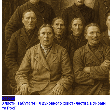
Історія
Хлисти: забута течія духовного християнства в Україні
та Росії