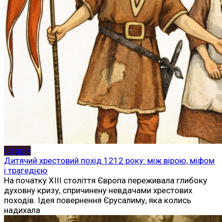
Історія
Дитячий хрестовий похід 1212 року: між вірою, міфом
і трагедією
На початку XIII століття Європа переживала глибоку
духовну кризу, спричинену невдачами хрестових
походів. Ідея повернення Єрусалиму, яка колись
надихала