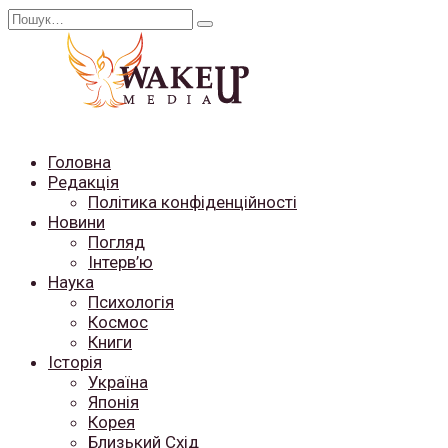
Перейти
Search
до
for:
вмісту
Головна
Редакція
Політика конфіденційності
Новини
Погляд
Інтерв’ю
Наука
Психологія
Космос
Книги
Історія
Україна
Японія
Корея
Близький Схід