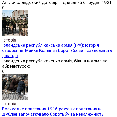
Англо-ірландський договір, підписаний 6 грудня 1921
0
Історія
Ірландська республіканська армія (ІРА): історія
створення, Майкл Коллінз і боротьба за незалежність
Ірландії
Ірландська республіканська армія, більш відома за
абревіатурою
0
Історія
Великоднє повстання 1916 року: як повстання в
Дубліні започаткувало боротьбу за незалежність