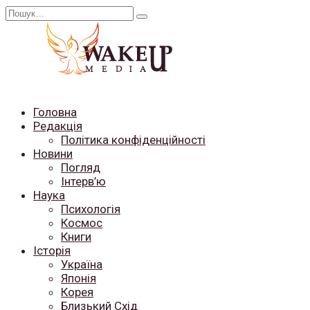
Перейти
Search
до
for:
вмісту
Головна
Редакція
Політика конфіденційності
Новини
Погляд
Інтерв’ю
Наука
Психологія
Космос
Книги
Історія
Україна
Японія
Корея
Близький Схід