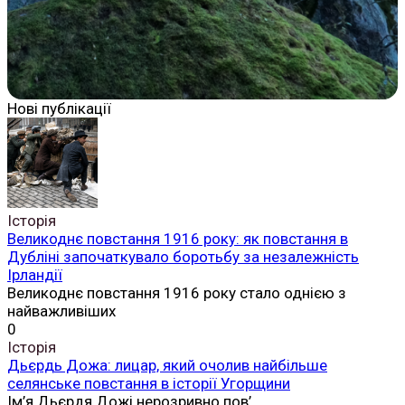
Нові публікації
Історія
Великоднє повстання 1916 року: як повстання в
Дубліні започаткувало боротьбу за незалежність
Ірландії
Великоднє повстання 1916 року стало однією з
найважливіших
0
Історія
Дьєрдь Дожа: лицар, який очолив найбільше
селянське повстання в історії Угорщини
Ім’я Дьєрдя Дожі нерозривно пов’