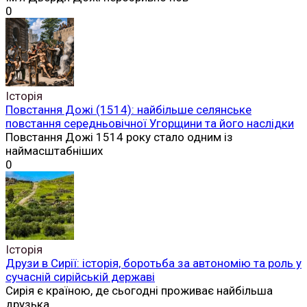
0
Історія
Повстання Дожі (1514): найбільше селянське
повстання середньовічної Угорщини та його наслідки
Повстання Дожі 1514 року стало одним із
наймасштабніших
0
Історія
Друзи в Сирії: історія, боротьба за автономію та роль у
сучасній сирійській державі
Сирія є країною, де сьогодні проживає найбільша
друзька