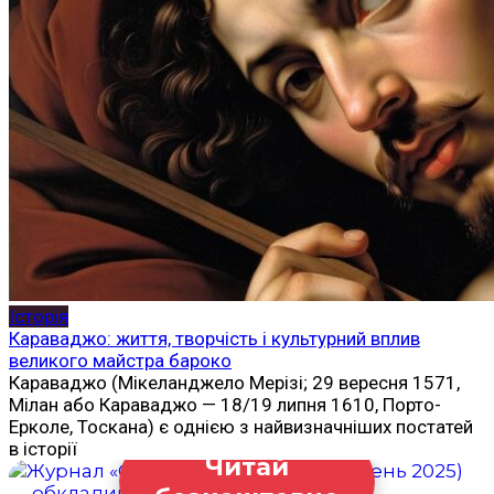
Історія
Караваджо: життя, творчість і культурний вплив
великого майстра бароко
Караваджо (Мікеланджело Мерізі; 29 вересня 1571,
Мілан або Караваджо — 18/19 липня 1610, Порто-
Ерколе, Тоскана) є однією з найвизначніших постатей
в історії
Читай