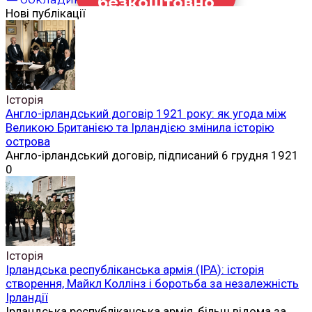
безкоштовно
Нові публікації
Історія
Англо-ірландський договір 1921 року: як угода між
Великою Британією та Ірландією змінила історію
острова
Англо-ірландський договір, підписаний 6 грудня 1921
0
Історія
Ірландська республіканська армія (ІРА): історія
створення, Майкл Коллінз і боротьба за незалежність
Ірландії
Ірландська республіканська армія, більш відома за