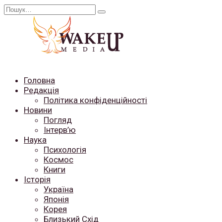
Перейти
Search
до
for:
вмісту
Головна
Редакція
Політика конфіденційності
Новини
Погляд
Інтерв’ю
Наука
Психологія
Космос
Книги
Історія
Україна
Японія
Корея
Близький Схід