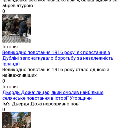
абревіатурою
0
Історія
Великоднє повстання 1916 року: як повстання в
Дубліні започаткувало боротьбу за незалежність
Ірландії
Великоднє повстання 1916 року стало однією з
найважливіших
0
Історія
Дьєрдь Дожа: лицар, який очолив найбільше
селянське повстання в історії Угорщини
Ім’я Дьєрдя Дожі нерозривно пов’
0