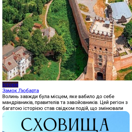
Історія
Замок Любарта
Волинь завжди була місцем, яке вабило до себе
мандрівників, правителів та завойовників. Цей регіон з
багатою історією став свідком подій, що змінювали