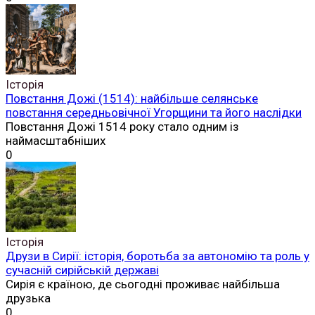
Історія
Повстання Дожі (1514): найбільше селянське
повстання середньовічної Угорщини та його наслідки
Повстання Дожі 1514 року стало одним із
наймасштабніших
0
Історія
Друзи в Сирії: історія, боротьба за автономію та роль у
сучасній сирійській державі
Сирія є країною, де сьогодні проживає найбільша
друзька
0