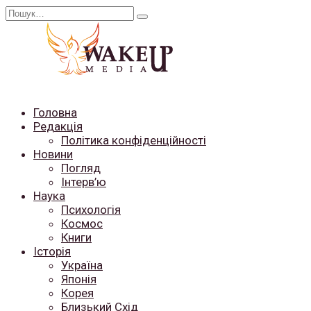
Перейти
Search
до
for:
вмісту
Головна
Редакція
Політика конфіденційності
Новини
Погляд
Інтерв’ю
Наука
Психологія
Космос
Книги
Історія
Україна
Японія
Корея
Близький Схід