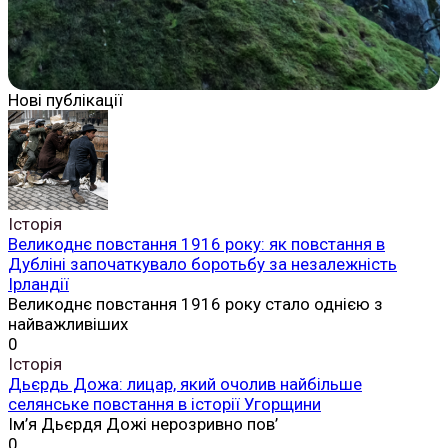
Нові публікації
Історія
Великоднє повстання 1916 року: як повстання в
Дубліні започаткувало боротьбу за незалежність
Ірландії
Великоднє повстання 1916 року стало однією з
найважливіших
0
Історія
Дьєрдь Дожа: лицар, який очолив найбільше
селянське повстання в історії Угорщини
Ім’я Дьєрдя Дожі нерозривно пов’
0