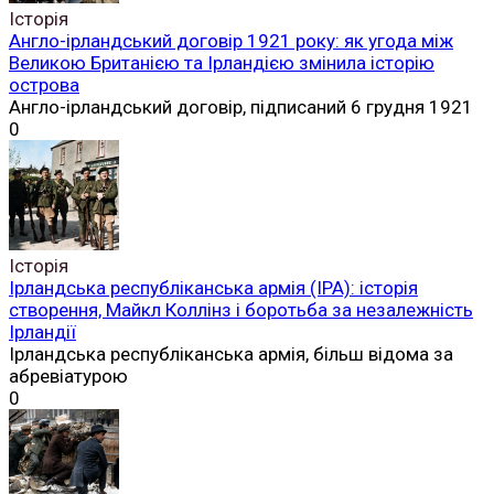
Історія
Англо-ірландський договір 1921 року: як угода між
Великою Британією та Ірландією змінила історію
острова
Англо-ірландський договір, підписаний 6 грудня 1921
0
Історія
Ірландська республіканська армія (ІРА): історія
створення, Майкл Коллінз і боротьба за незалежність
Ірландії
Ірландська республіканська армія, більш відома за
абревіатурою
0