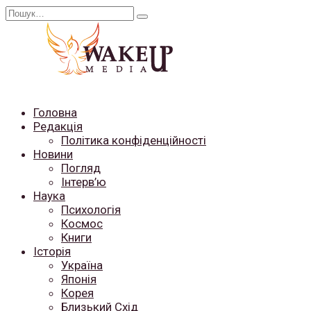
Перейти
Search
до
for:
вмісту
Головна
Редакція
Політика конфіденційності
Новини
Погляд
Інтерв’ю
Наука
Психологія
Космос
Книги
Історія
Україна
Японія
Корея
Близький Схід