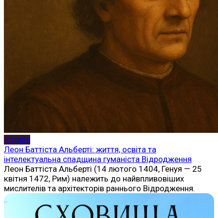
Історія
Леон Баттіста Альберті: життя, освіта та
інтелектуальна спадщина гуманіста Відродження
Леон Баттіста Альберті (14 лютого 1404, Генуя — 25
квітня 1472, Рим) належить до найвпливовіших
мислителів та архітекторів раннього Відродження.