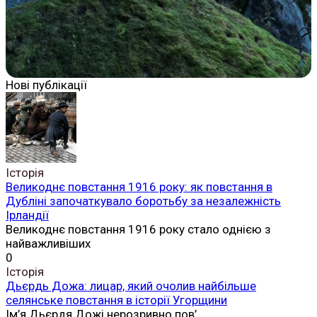
Нові публікації
Історія
Великоднє повстання 1916 року: як повстання в
Дубліні започаткувало боротьбу за незалежність
Ірландії
Великоднє повстання 1916 року стало однією з
найважливіших
0
Історія
Дьєрдь Дожа: лицар, який очолив найбільше
селянське повстання в історії Угорщини
Ім’я Дьєрдя Дожі нерозривно пов’