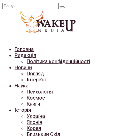
Перейти
Search
до
for:
вмісту
Головна
Редакція
Політика конфіденційності
Новини
Погляд
Інтерв’ю
Наука
Психологія
Космос
Книги
Історія
Україна
Японія
Корея
Близький Схід