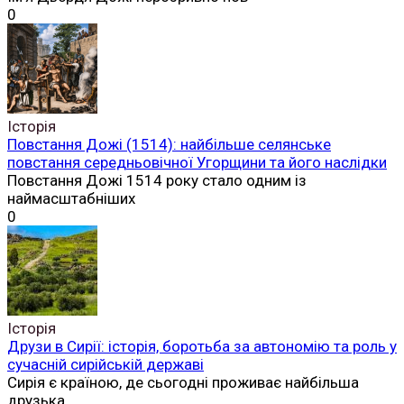
0
Історія
Повстання Дожі (1514): найбільше селянське
повстання середньовічної Угорщини та його наслідки
Повстання Дожі 1514 року стало одним із
наймасштабніших
0
Історія
Друзи в Сирії: історія, боротьба за автономію та роль у
сучасній сирійській державі
Сирія є країною, де сьогодні проживає найбільша
друзька