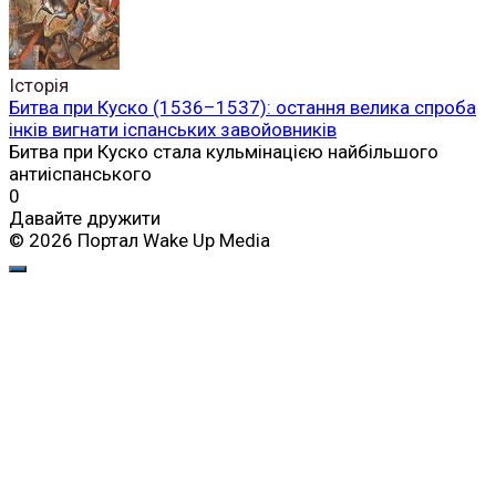
Історія
Битва при Куско (1536–1537): остання велика спроба
інків вигнати іспанських завойовників
Битва при Куско стала кульмінацією найбільшого
антиіспанського
0
Давайте дружити
© 2026 Портал Wake Up Media