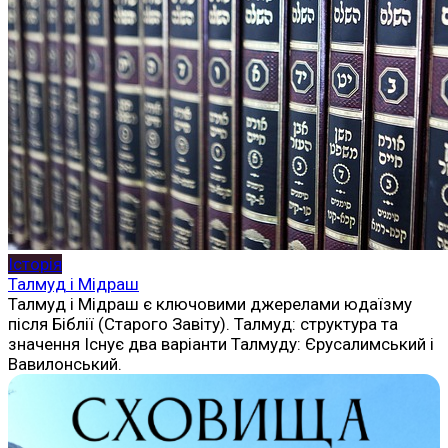
Історія
Талмуд і Мідраш
Талмуд і Мідраш є ключовими джерелами юдаїзму
після Біблії (Старого Завіту). Талмуд: структура та
значення Існує два варіанти Талмуду: Єрусалимський і
Вавилонський.