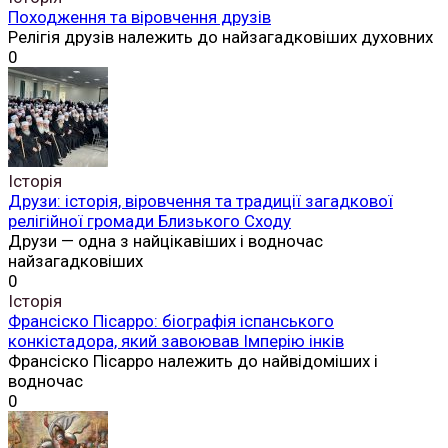
Походження та віровчення друзів
Релігія друзів належить до найзагадковіших духовних
0
Історія
Друзи: історія, віровчення та традиції загадкової
релігійної громади Близького Сходу
Друзи — одна з найцікавіших і водночас
найзагадковіших
0
Історія
Франсіско Пісарро: біографія іспанського
конкістадора, який завоював Імперію інків
Франсіско Пісарро належить до найвідоміших і
водночас
0