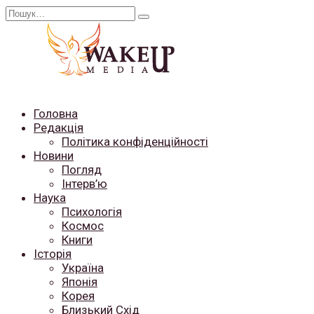
Перейти
Search
до
for:
вмісту
Головна
Редакція
Політика конфіденційності
Новини
Погляд
Інтерв’ю
Наука
Психологія
Космос
Книги
Історія
Україна
Японія
Корея
Близький Схід