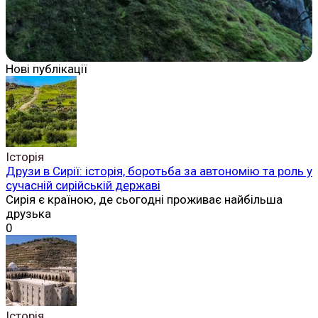
Нові публікації
Історія
Друзи в Сирії: історія, боротьба за автономію та роль у
сучасній сирійській державі
Сирія є країною, де сьогодні проживає найбільша
друзька
0
Історія