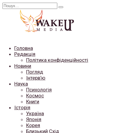
Перейти
Search
до
for:
вмісту
Головна
Редакція
Політика конфіденційності
Новини
Погляд
Інтерв’ю
Наука
Психологія
Космос
Книги
Історія
Україна
Японія
Корея
Близький Схід