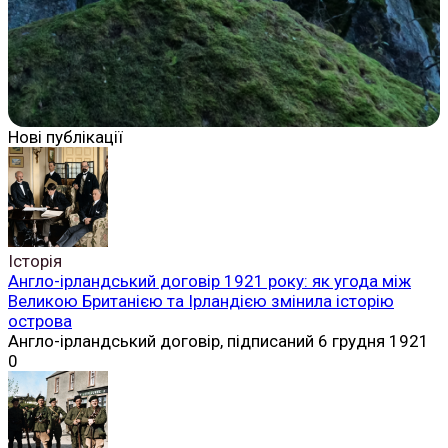
Нові публікації
Історія
Англо-ірландський договір 1921 року: як угода між
Великою Британією та Ірландією змінила історію
острова
Англо-ірландський договір, підписаний 6 грудня 1921
0