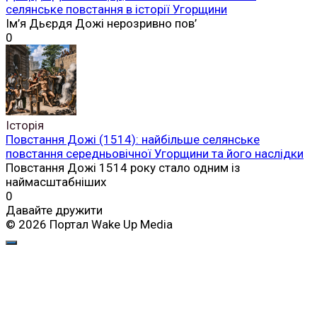
селянське повстання в історії Угорщини
Ім’я Дьєрдя Дожі нерозривно пов’
0
Історія
Повстання Дожі (1514): найбільше селянське
повстання середньовічної Угорщини та його наслідки
Повстання Дожі 1514 року стало одним із
наймасштабніших
0
Давайте дружити
© 2026 Портал Wake Up Media