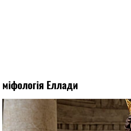
міфологія Еллади