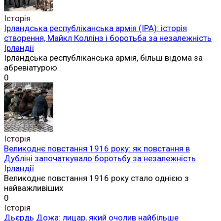
Історія
Ірландська республіканська армія (ІРА): історія
створення, Майкл Коллінз і боротьба за незалежність
Ірландії
Ірландська республіканська армія, більш відома за
абревіатурою
0
Історія
Великоднє повстання 1916 року: як повстання в
Дубліні започаткувало боротьбу за незалежність
Ірландії
Великоднє повстання 1916 року стало однією з
найважливіших
0
Історія
Дьєрдь Дожа: лицар, який очолив найбільше