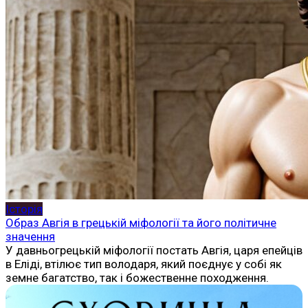
Історія
Образ Авгія в грецькій міфології та його політичне
значення
У давньогрецькій міфології постать Авгія, царя епейців
в Еліді, втілює тип володаря, який поєднує у собі як
земне багатство, так і божественне походження.