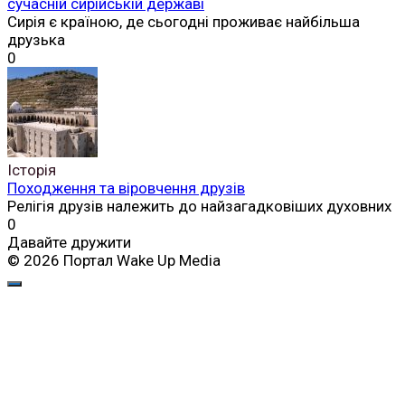
сучасній сирійській державі
Сирія є країною, де сьогодні проживає найбільша
друзька
0
Історія
Походження та віровчення друзів
Релігія друзів належить до найзагадковіших духовних
0
Давайте дружити
© 2026 Портал Wake Up Media