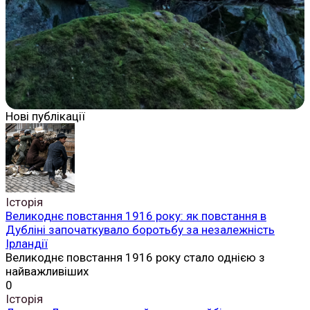
Нові публікації
Історія
Великоднє повстання 1916 року: як повстання в
Дубліні започаткувало боротьбу за незалежність
Ірландії
Великоднє повстання 1916 року стало однією з
найважливіших
0
Історія