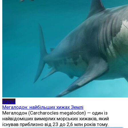
Наука
Мегалодон: найбільших хижах Землі
Мегалодон (Carcharocles megalodon) — один із
найвідоміших вимерлих морських хижаків, який
існував приблизно від 23 до 2,6 млн років тому.