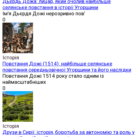
Дьєрдь Дожа: лицар, який очолив найбільше
селянське повстання в історії Угорщини
Ім’я Дьєрдя Дожі нерозривно пов’
0
Історія
Повстання Дожі (1514): найбільше селянське
повстання середньовічної Угорщини та його наслідки
Повстання Дожі 1514 року стало одним із
наймасштабніших
0
Історія
Друзи в Сирії: історія, боротьба за автономію та роль у