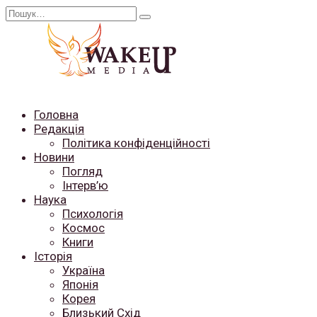
Перейти
Search
до
for:
вмісту
Головна
Редакція
Політика конфіденційності
Новини
Погляд
Інтерв’ю
Наука
Психологія
Космос
Книги
Історія
Україна
Японія
Корея
Близький Схід