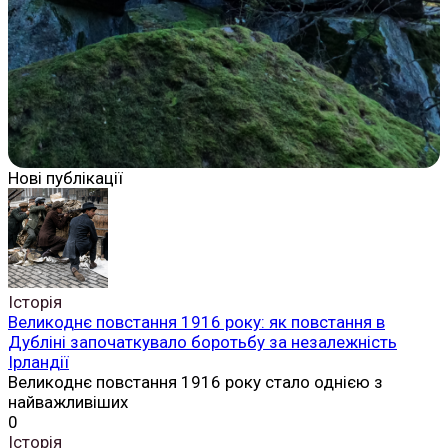
Нові публікації
Історія
Великоднє повстання 1916 року: як повстання в
Дубліні започаткувало боротьбу за незалежність
Ірландії
Великоднє повстання 1916 року стало однією з
найважливіших
0
Історія