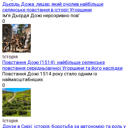
Дьєрдь Дожа: лицар, який очолив найбільше
селянське повстання в історії Угорщини
Ім’я Дьєрдя Дожі нерозривно пов’
0
Історія
Повстання Дожі (1514): найбільше селянське
повстання середньовічної Угорщини та його наслідки
Повстання Дожі 1514 року стало одним із
наймасштабніших
0
Історія
Друзи в Сирії: історія, боротьба за автономію та роль у