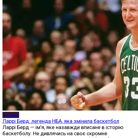
Історія
Ларрі Берд: легенда НБА, яка змінила баскетбол
Ларрі Берд — ім’я, яке назавжди вписане в історію
баскетболу. Не дивлячись на своє скромне