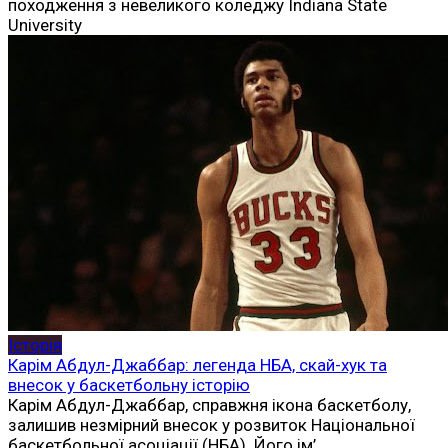
походження з невеликого коледжу Indiana State
University
Історія
Карім Абдул-Джаббар: легенда НБА, скай-хук та
внесок у баскетбольну історію
Карім Абдул-Джаббар, справжня ікона баскетболу,
залишив незмірний внесок у розвиток Національної
баскетбольної асоціації (НБА). Його ім’