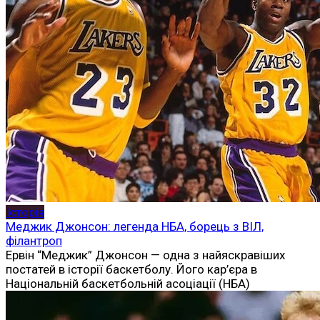
Історія
Меджик Джонсон: легенда НБА, борець з ВІЛ,
філантроп
Ервін “Меджик” Джонсон — одна з найяскравіших
постатей в історії баскетболу. Його кар’єра в
Національній баскетбольній асоціації (НБА)