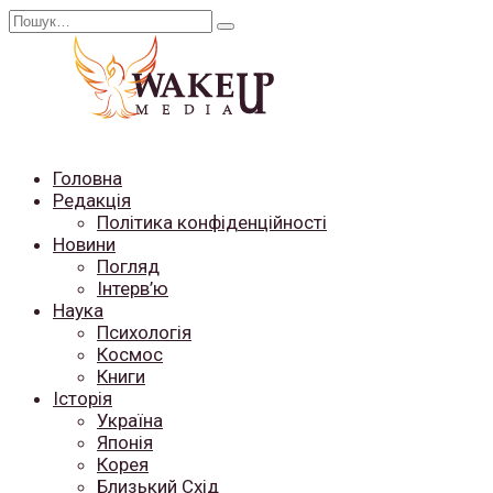
Перейти
Search
до
for:
вмісту
Головна
Редакція
Політика конфіденційності
Новини
Погляд
Інтерв’ю
Наука
Психологія
Космос
Книги
Історія
Україна
Японія
Корея
Близький Схід