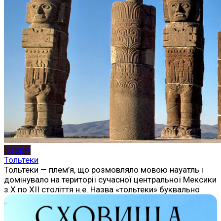
Історія
Тольтеки
Тольтеки — плем’я, що розмовляло мовою науатль і
домінувало на території сучасної центральної Мексики
з X по XII століття н.е. Назва «тольтеки» буквально