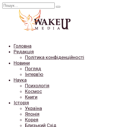
Перейти
Search
до
for:
вмісту
Головна
Редакція
Політика конфіденційності
Новини
Погляд
Інтерв’ю
Наука
Психологія
Космос
Книги
Історія
Україна
Японія
Корея
Близький Схід