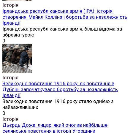
Історія
Ірландська республіканська армія (ІРА): історія
створення, Майкл Коллінз і боротьба за незалежність
Ірландії
Ірландська республіканська армія, більш відома за
абревіатурою
0
Історія
Великоднє повстання 1916 року: як повстання в
Дубліні започаткувало боротьбу за незалежність
Ірландії
Великоднє повстання 1916 року стало однією з
найважливіших
0
Історія
Дьєрдь Дожа: лицар, який очолив найбільше
селянське повстання в історії Угорщини