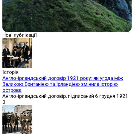
Нові публікації
Історія
Англо-ірландський договір 1921 року: як угода між
Великою Британією та Ірландією змінила історію
острова
Англо-ірландський договір, підписаний 6 грудня 1921
0