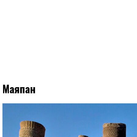
Маяпан