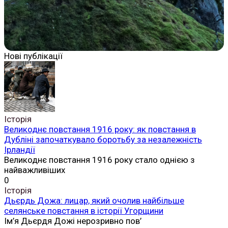
Нові публікації
Історія
Великоднє повстання 1916 року: як повстання в
Дубліні започаткувало боротьбу за незалежність
Ірландії
Великоднє повстання 1916 року стало однією з
найважливіших
0
Історія
Дьєрдь Дожа: лицар, який очолив найбільше
селянське повстання в історії Угорщини
Ім’я Дьєрдя Дожі нерозривно пов’