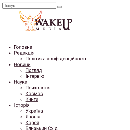
Перейти
Search
до
for:
вмісту
Головна
Редакція
Політика конфіденційності
Новини
Погляд
Інтерв’ю
Наука
Психологія
Космос
Книги
Історія
Україна
Японія
Корея
Близький Схід