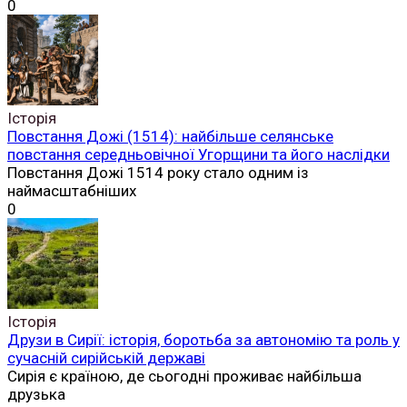
0
Історія
Повстання Дожі (1514): найбільше селянське
повстання середньовічної Угорщини та його наслідки
Повстання Дожі 1514 року стало одним із
наймасштабніших
0
Історія
Друзи в Сирії: історія, боротьба за автономію та роль у
сучасній сирійській державі
Сирія є країною, де сьогодні проживає найбільша
друзька