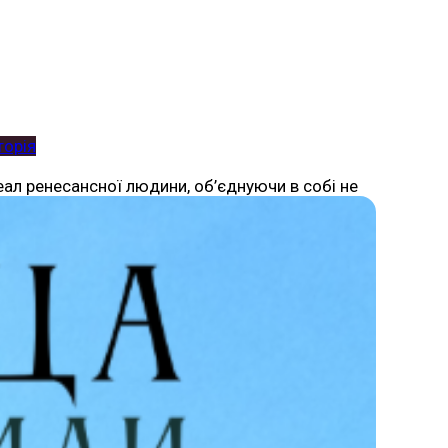
торія
еал ренесансної людини, об’єднуючи в собі не