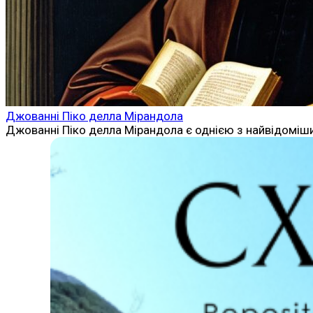
Джованні Піко делла Мірандола
Джованні Піко делла Мірандола є однією з найвідоміших