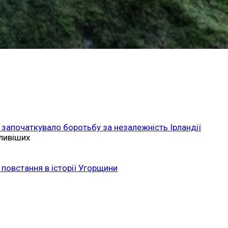
 започаткувало боротьбу за незалежність Ірландії
ливіших
повстання в історії Угорщини