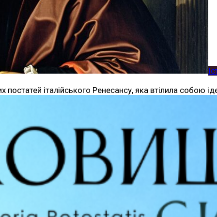
Іс
 постатей італійського Ренесансу, яка втілила собою ід