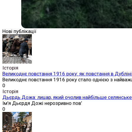
Нові публікації
Історія
Великоднє повстання 1916 року: як повстання в Дубліні
Великоднє повстання 1916 року стало однією з найваж
0
Історія
Дьєрдь Дожа: лицар, який очолив найбільше селянське 
Ім’я Дьєрдя Дожі нерозривно пов’
0