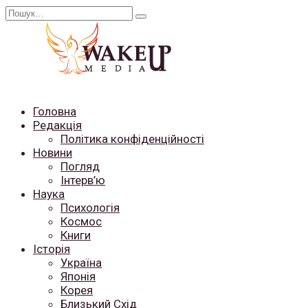
Перейти
Search
до
for:
вмісту
Головна
Редакція
Політика конфіденційності
Новини
Погляд
Інтерв’ю
Наука
Психологія
Космос
Книги
Історія
Україна
Японія
Корея
Близький Схід