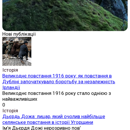
Нові публікації
Історія
Великоднє повстання 1916 року: як повстання в
Дубліні започаткувало боротьбу за незалежність
Ірландії
Великоднє повстання 1916 року стало однією з
найважливіших
0
Історія
Дьєрдь Дожа: лицар, який очолив найбільше
селянське повстання в історії Угорщини
Ім’я Дьєрдя Дожі нерозривно пов’