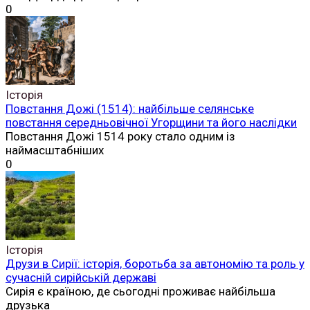
0
Історія
Повстання Дожі (1514): найбільше селянське
повстання середньовічної Угорщини та його наслідки
Повстання Дожі 1514 року стало одним із
наймасштабніших
0
Історія
Друзи в Сирії: історія, боротьба за автономію та роль у
сучасній сирійській державі
Сирія є країною, де сьогодні проживає найбільша
друзька