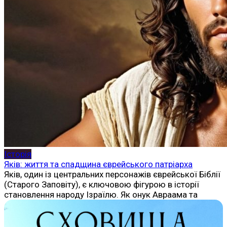
Історія
Яків: життя та спадщина єврейського патріарха
Яків, один із центральних персонажів єврейської Біблії
(Старого Заповіту), є ключовою фігурою в історії
становлення народу Ізраїлю. Як онук Авраама та