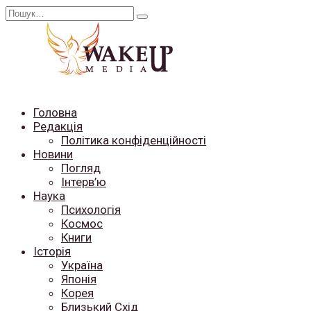
Перейти
Search
до
for:
вмісту
Головна
Редакція
Політика конфіденційності
Новини
Погляд
Інтерв’ю
Наука
Психологія
Космос
Книги
Історія
Україна
Японія
Корея
Близький Схід