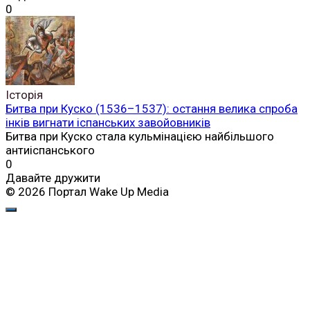
0
Історія
Битва при Куско (1536–1537): остання велика спроба
інків вигнати іспанських завойовників
Битва при Куско стала кульмінацією найбільшого
антиіспанського
0
Давайте дружити
© 2026 Портал Wake Up Media