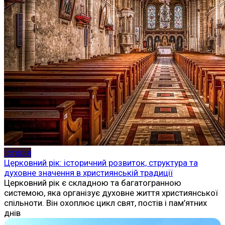
Історія
Церковний рік: історичний розвиток, структура та
духовне значення в християнській традиції
Церковний рік є складною та багатогранною
системою, яка організує духовне життя християнської
спільноти. Він охоплює цикл свят, постів і пам’ятних
днів