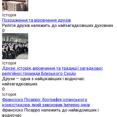
Історія
Походження та віровчення друзів
Релігія друзів належить до найзагадковіших духовних
0
Історія
Друзи: історія, віровчення та традиції загадкової
релігійної громади Близького Сходу
Друзи — одна з найцікавіших і водночас
найзагадковіших
0
Історія
Франсіско Пісарро: біографія іспанського
конкістадора, який завоював Імперію інків
Франсіско Пісарро належить до найвідоміших і
водночас