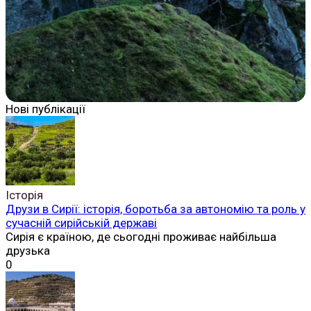
Нові публікації
Історія
Друзи в Сирії: історія, боротьба за автономію та роль у
сучасній сирійській державі
Сирія є країною, де сьогодні проживає найбільша
друзька
0