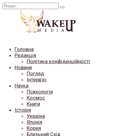
Перейти
Search
до
for:
вмісту
Головна
Редакція
Політика конфіденційності
Новини
Погляд
Інтерв’ю
Наука
Психологія
Космос
Книги
Історія
Україна
Японія
Корея
Близький Схід