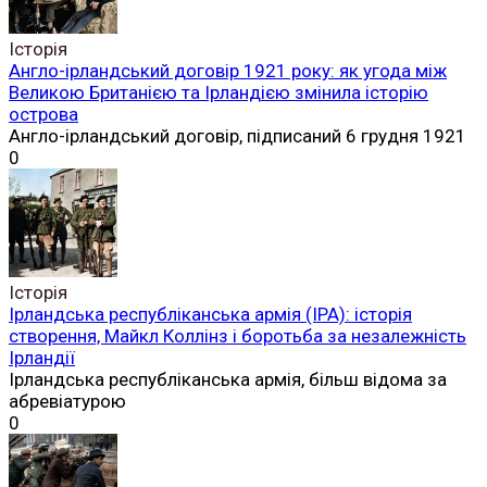
Історія
Англо-ірландський договір 1921 року: як угода між
Великою Британією та Ірландією змінила історію
острова
Англо-ірландський договір, підписаний 6 грудня 1921
0
Історія
Ірландська республіканська армія (ІРА): історія
створення, Майкл Коллінз і боротьба за незалежність
Ірландії
Ірландська республіканська армія, більш відома за
абревіатурою
0