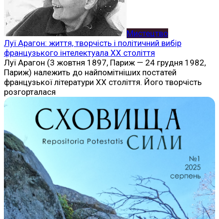
Мистецтво
Луї Арагон: життя, творчість і політичний вибір
французького інтелектуала ХХ століття
Луї Арагон (3 жовтня 1897, Париж — 24 грудня 1982,
Париж) належить до найпомітніших постатей
французької літератури ХХ століття. Його творчість
розгорталася