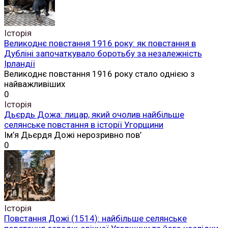
Історія
Великоднє повстання 1916 року: як повстання в
Дубліні започаткувало боротьбу за незалежність
Ірландії
Великоднє повстання 1916 року стало однією з
найважливіших
0
Історія
Дьєрдь Дожа: лицар, який очолив найбільше
селянське повстання в історії Угорщини
Ім’я Дьєрдя Дожі нерозривно пов’
0
Історія
Повстання Дожі (1514): найбільше селянське