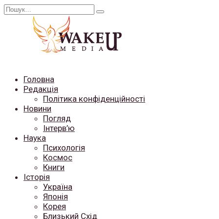
Перейти
Search
до
for:
вмісту
Головна
Редакція
Політика конфіденційності
Новини
Погляд
Інтерв’ю
Наука
Психологія
Космос
Книги
Історія
Україна
Японія
Корея
Близький Схід