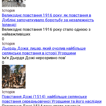
Історія
Великоднє повстання 1916 року: як повстання в
Дубліні започаткувало боротьбу за незалежність
Ірландії
Великоднє повстання 1916 року стало однією з
найважливіших
0
Історія
Дьєрдь Дожа: лицар, який очолив найбільше
селянське повстання в історії Угорщини
Ім’я Дьєрдя Дожі нерозривно пов’
0
Історія
Повстання Дожі (1514): найбільше селянське
повстання середньовічної Угорщини та його наслідки
Повстання Дожі 1514 року стало одним із