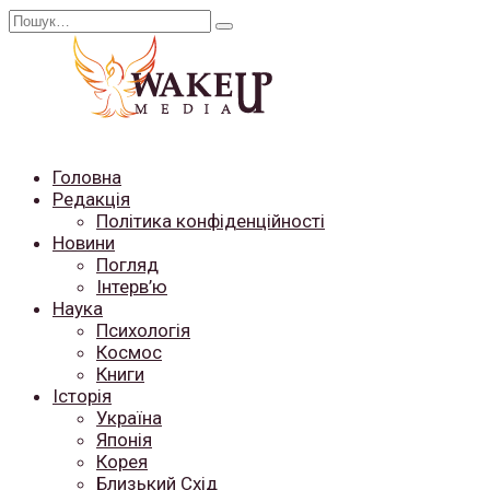
Перейти
Search
до
for:
вмісту
Головна
Редакція
Політика конфіденційності
Новини
Погляд
Інтерв’ю
Наука
Психологія
Космос
Книги
Історія
Україна
Японія
Корея
Близький Схід