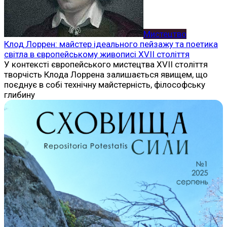
Мистецтво
Клод Лоррен: майстер ідеального пейзажу та поетика
світла в європейському живописі XVII століття
У контексті європейського мистецтва XVII століття
творчість Клода Лоррена залишається явищем, що
поєднує в собі технічну майстерність, філософську
глибину