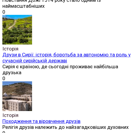
наймасштабніших
0
Історія
Друзи в Сирії: історія, боротьба за автономію та роль у
сучасній сирійській державі
Сирія є країною, де сьогодні проживає найбільша
друзька
0
Історія
Походження та віровчення друзів
Релігія друзів належить до найзагадковіших духовних
0