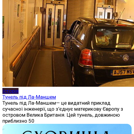
Історія
Тунель під Ла-Маншем
Тунель під Ла-Маншем— це видатний приклад
сучасної інженерії, що з’єднує материкову Європу з
островом Велика Британія. Цей тунель, довжиною
приблизно 50