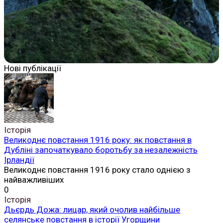
Нові публікації
Історія
Великоднє повстання 1916 року: як повстання в
Дубліні започаткувало боротьбу за незалежність
Ірландії
Великоднє повстання 1916 року стало однією з
найважливіших
0
Історія
Дьєрдь Дожа: лицар, який очолив найбільше
селянське повстання в історії Угорщини