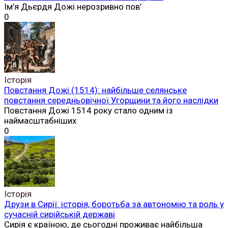
Ім’я Дьєрдя Дожі нерозривно пов’
0
Історія
Повстання Дожі (1514): найбільше селянське
повстання середньовічної Угорщини та його наслідки
Повстання Дожі 1514 року стало одним із
наймасштабніших
0
Історія
Друзи в Сирії: історія, боротьба за автономію та роль у
сучасній сирійській державі
Сирія є країною, де сьогодні проживає найбільша