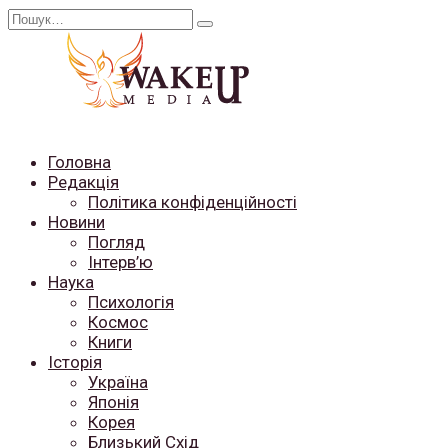
Перейти
Search
до
for:
вмісту
Головна
Редакція
Політика конфіденційності
Новини
Погляд
Інтерв’ю
Наука
Психологія
Космос
Книги
Історія
Україна
Японія
Корея
Близький Схід