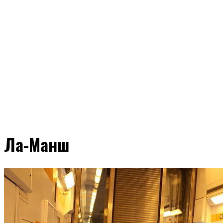
Ла-Манш