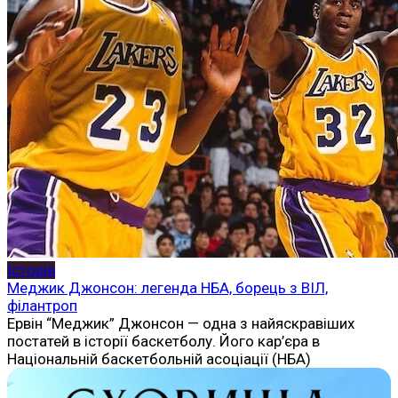
Історія
Меджик Джонсон: легенда НБА, борець з ВІЛ,
філантроп
Ервін “Меджик” Джонсон — одна з найяскравіших
постатей в історії баскетболу. Його кар’єра в
Національній баскетбольній асоціації (НБА)