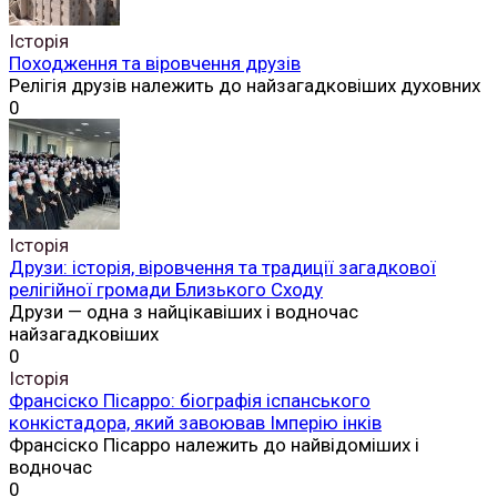
Історія
Походження та віровчення друзів
Релігія друзів належить до найзагадковіших духовних
0
Історія
Друзи: історія, віровчення та традиції загадкової
релігійної громади Близького Сходу
Друзи — одна з найцікавіших і водночас
найзагадковіших
0
Історія
Франсіско Пісарро: біографія іспанського
конкістадора, який завоював Імперію інків
Франсіско Пісарро належить до найвідоміших і
водночас
0