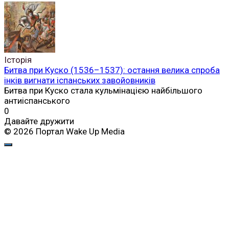
Історія
Битва при Куско (1536–1537): остання велика спроба
інків вигнати іспанських завойовників
Битва при Куско стала кульмінацією найбільшого
антиіспанського
0
Давайте дружити
© 2026 Портал Wake Up Media