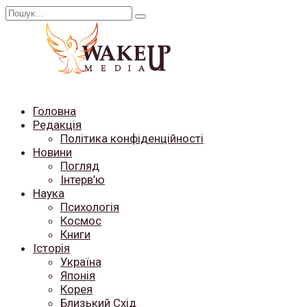
Перейти
Search
до
for:
вмісту
Головна
Редакція
Політика конфіденційності
Новини
Погляд
Інтерв’ю
Наука
Психологія
Космос
Книги
Історія
Україна
Японія
Корея
Близький Схід