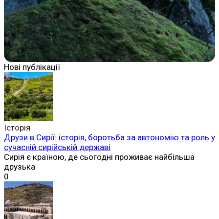
Нові публікації
Історія
Друзи в Сирії: історія, боротьба за автономію та роль у
сучасній сирійській державі
Сирія є країною, де сьогодні проживає найбільша
друзька
0