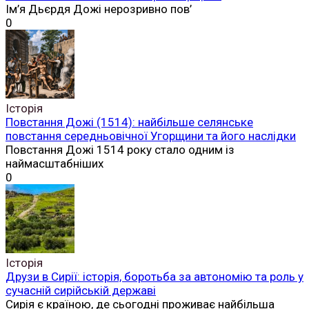
Ім’я Дьєрдя Дожі нерозривно пов’
0
Історія
Повстання Дожі (1514): найбільше селянське
повстання середньовічної Угорщини та його наслідки
Повстання Дожі 1514 року стало одним із
наймасштабніших
0
Історія
Друзи в Сирії: історія, боротьба за автономію та роль у
сучасній сирійській державі
Сирія є країною, де сьогодні проживає найбільша