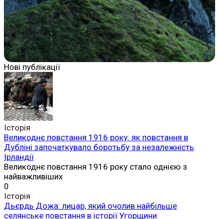
Нові публікації
Історія
Великоднє повстання 1916 року: як повстання в
Дубліні започаткувало боротьбу за незалежність
Ірландії
Великоднє повстання 1916 року стало однією з
найважливіших
0
Історія
Дьєрдь Дожа: лицар, який очолив найбільше
селянське повстання в історії Угорщини