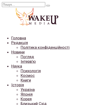
Перейти
Search
до
for:
вмісту
Головна
Редакція
Політика конфіденційності
Новини
Погляд
Інтерв’ю
Наука
Психологія
Космос
Книги
Історія
Україна
Японія
Корея
Близький Схід