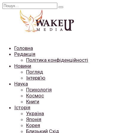
Перейти
Search
до
for:
вмісту
Головна
Редакція
Політика конфіденційності
Новини
Погляд
Інтерв’ю
Наука
Психологія
Космос
Книги
Історія
Україна
Японія
Корея
Близький Схід