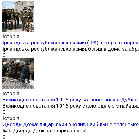
Історія
Ірландська республіканська армія (ІРА): історія створен
Ірландська республіканська армія, більш відома за аб
0
Історія
Великоднє повстання 1916 року: як повстання в Дубліні
Великоднє повстання 1916 року стало однією з найваж
0
Історія
Дьєрдь Дожа: лицар, який очолив найбільше селянське 
Ім’я Дьєрдя Дожі нерозривно пов’
0