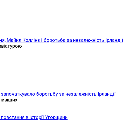
ня, Майкл Коллінз і боротьба за незалежність Ірландії
ревіатурою
 започаткувало боротьбу за незалежність Ірландії
ливіших
повстання в історії Угорщини