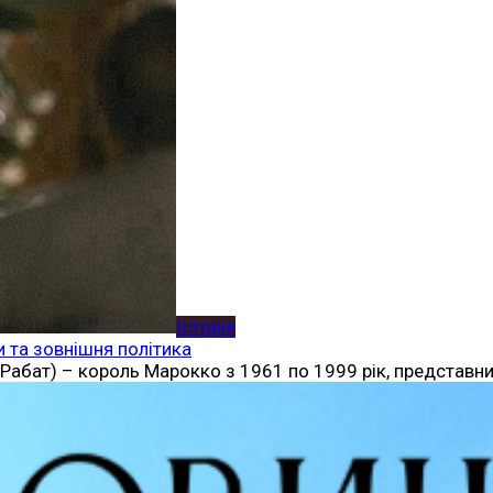
Історія
и та зовнішня політика
, Рабат) – король Марокко з 1961 по 1999 рік, представни