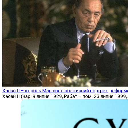
Хасан II – король Марокко: політичний портрет, реформ
Хасан II (нар. 9 липня 1929, Рабат – пом. 23 липня 1999