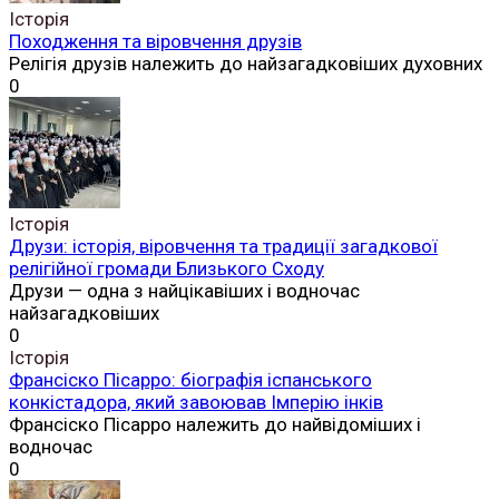
Історія
Походження та віровчення друзів
Релігія друзів належить до найзагадковіших духовних
0
Історія
Друзи: історія, віровчення та традиції загадкової
релігійної громади Близького Сходу
Друзи — одна з найцікавіших і водночас
найзагадковіших
0
Історія
Франсіско Пісарро: біографія іспанського
конкістадора, який завоював Імперію інків
Франсіско Пісарро належить до найвідоміших і
водночас
0