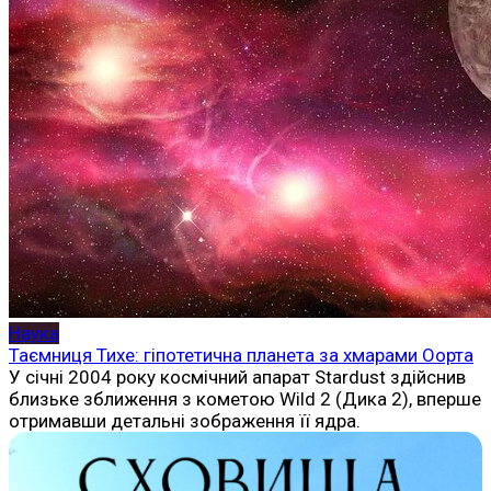
Наука
Таємниця Тихе: гіпотетична планета за хмарами Оорта
У січні 2004 року космічний апарат Stardust здійснив
близьке зближення з кометою Wild 2 (Дика 2), вперше
отримавши детальні зображення її ядра.