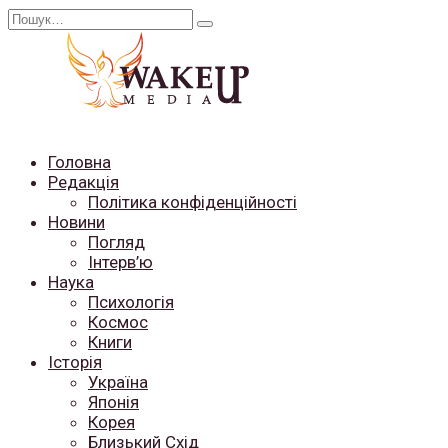
Перейти
Search
до
for:
вмісту
Головна
Редакція
Політика конфіденційності
Новини
Погляд
Інтерв’ю
Наука
Психологія
Космос
Книги
Історія
Україна
Японія
Корея
Близький Схід