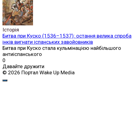
Історія
Битва при Куско (1536–1537): остання велика спроба
інків вигнати іспанських завойовників
Битва при Куско стала кульмінацією найбільшого
антиіспанського
0
Давайте дружити
© 2026 Портал Wake Up Media