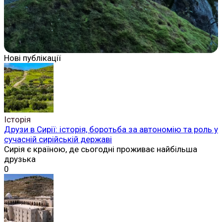
Нові публікації
Історія
Друзи в Сирії: історія, боротьба за автономію та роль у
сучасній сирійській державі
Сирія є країною, де сьогодні проживає найбільша
друзька
0