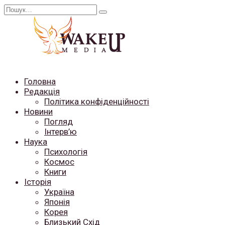
Перейти
Search
до
for:
вмісту
Головна
Редакція
Політика конфіденційності
Новини
Погляд
Інтерв’ю
Наука
Психологія
Космос
Книги
Історія
Україна
Японія
Корея
Близький Схід