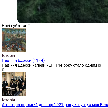
Нові публікації
Історія
Падіння Едесси (1144)
Падіння Едесси наприкінці 1144 року стало одним із
0
Історія
Англо-ірландський договір 1921 року: як угода між Вел