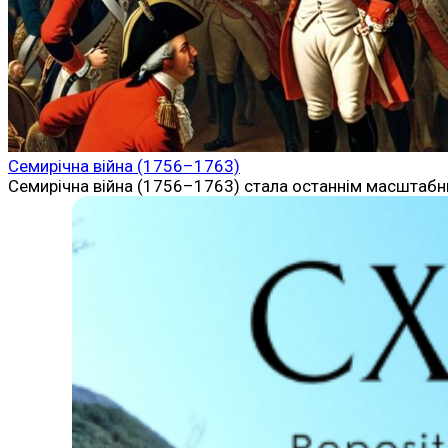
Семирічна війна (1756–1763)
Семирічна війна (1756–1763) стала останнім масштабн