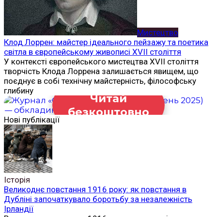
Мистецтво
Клод Лоррен: майстер ідеального пейзажу та поетика
світла в європейському живописі XVII століття
У контексті європейського мистецтва XVII століття
творчість Клода Лоррена залишається явищем, що
поєднує в собі технічну майстерність, філософську
глибину
Читай
безкоштовно
Нові публікації
Історія
Великоднє повстання 1916 року: як повстання в
Дубліні започаткувало боротьбу за незалежність
Ірландії