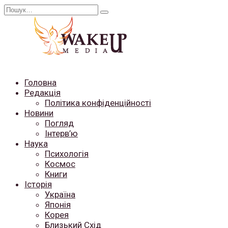
Перейти
Search
до
for:
вмісту
Головна
Редакція
Політика конфіденційності
Новини
Погляд
Інтерв’ю
Наука
Психологія
Космос
Книги
Історія
Україна
Японія
Корея
Близький Схід