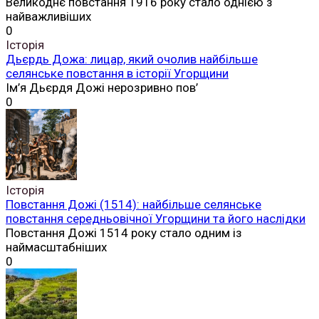
Великоднє повстання 1916 року стало однією з
найважливіших
0
Історія
Дьєрдь Дожа: лицар, який очолив найбільше
селянське повстання в історії Угорщини
Ім’я Дьєрдя Дожі нерозривно пов’
0
Історія
Повстання Дожі (1514): найбільше селянське
повстання середньовічної Угорщини та його наслідки
Повстання Дожі 1514 року стало одним із
наймасштабніших
0