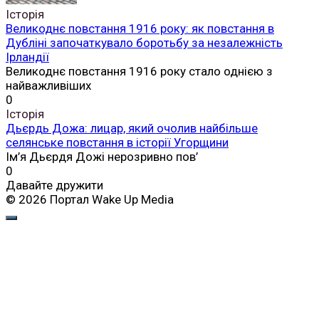
Історія
Великоднє повстання 1916 року: як повстання в
Дубліні започаткувало боротьбу за незалежність
Ірландії
Великоднє повстання 1916 року стало однією з
найважливіших
0
Історія
Дьєрдь Дожа: лицар, який очолив найбільше
селянське повстання в історії Угорщини
Ім’я Дьєрдя Дожі нерозривно пов’
0
Давайте дружити
© 2026 Портал Wake Up Media