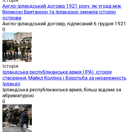
Англо-ірландський договір 1921 року: як угода між
Великою Британією та Ірландією змінила історію
острова
Англо-ірландський договір, підписаний 6 грудня 1921
0
Історія
Ірландська республіканська армія (ІРА): історія
створення, Майкл Коллінз і боротьба за незалежність
Ірландії
Ірландська республіканська армія, більш відома за
абревіатурою
0