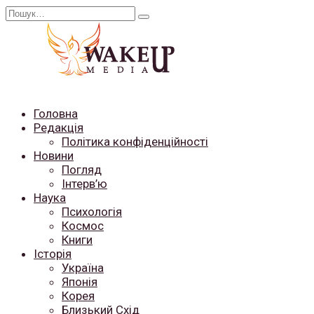
Перейти
Search
до
for:
вмісту
Головна
Редакція
Політика конфіденційності
Новини
Погляд
Інтерв’ю
Наука
Психологія
Космос
Книги
Історія
Україна
Японія
Корея
Близький Схід