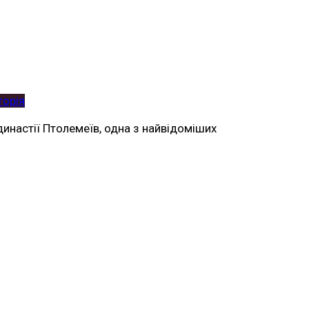
торія
з династії Птолемеїв, одна з найвідоміших