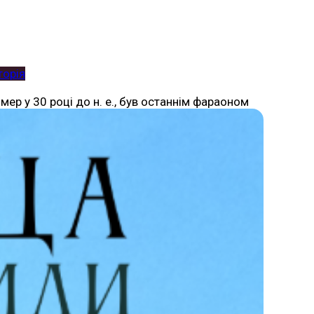
торія
мер у 30 році до н. е., був останнім фараоном