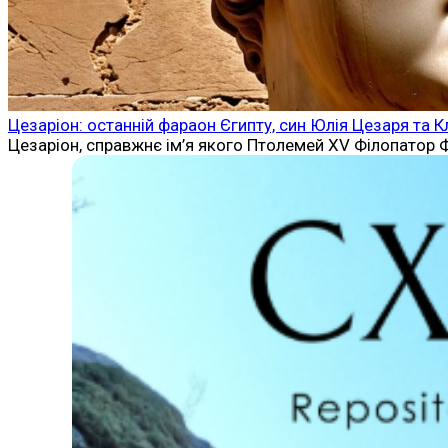
Цезаріон: останній фараон Єгипту, син Юлія Цезаря та К
Цезаріон, справжнє ім’я якого Птолемей XV Філопатор Фі