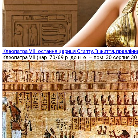
Клеопатра VII: остання цариця Єгипту, її життя, правлінн
Клеопатра VII (нар. 70/69 р. до н. е. — пом. 30 серпня 3