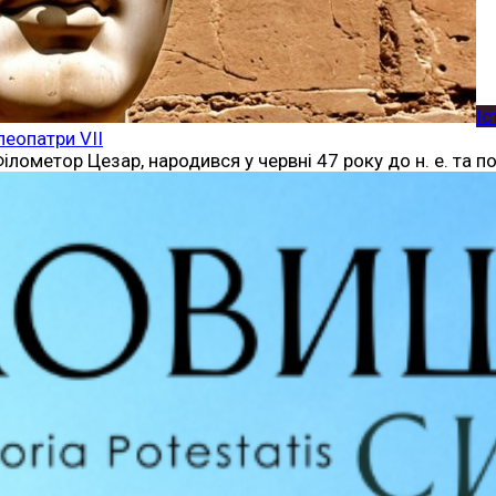
Іс
леопатри VII
лометор Цезар, народився у червні 47 року до н. е. та по