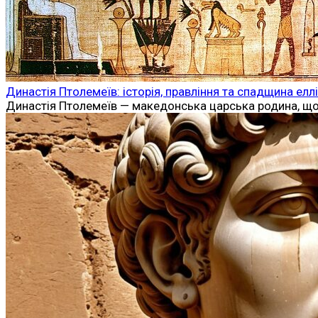
Династія Птолемеїв: історія, правління та спадщина елл
Династія Птолемеїв — македонська царська родина, що