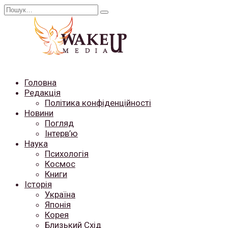
Перейти
Search
до
for:
вмісту
Головна
Редакція
Політика конфіденційності
Новини
Погляд
Інтерв’ю
Наука
Психологія
Космос
Книги
Історія
Україна
Японія
Корея
Близький Схід