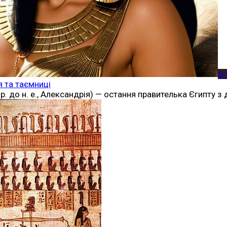
Іс
я та таємниці
0 р. до н. е., Александрія) — остання правителька Єгипту 