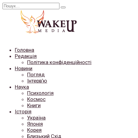
Перейти
Search
до
for:
вмісту
Головна
Редакція
Політика конфіденційності
Новини
Погляд
Інтерв’ю
Наука
Психологія
Космос
Книги
Історія
Україна
Японія
Корея
Близький Схід