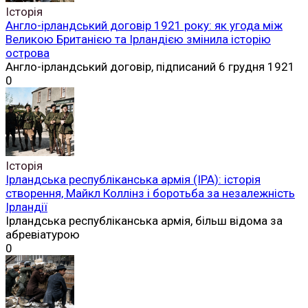
Історія
Англо-ірландський договір 1921 року: як угода між
Великою Британією та Ірландією змінила історію
острова
Англо-ірландський договір, підписаний 6 грудня 1921
0
Історія
Ірландська республіканська армія (ІРА): історія
створення, Майкл Коллінз і боротьба за незалежність
Ірландії
Ірландська республіканська армія, більш відома за
абревіатурою
0