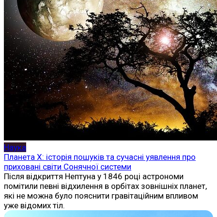
Наука
Планета X: історія пошуків та сучасні уявлення про
приховані світи Сонячної системи
Після відкриття Нептуна у 1846 році астрономи
помітили певні відхилення в орбітах зовнішніх планет,
які не можна було пояснити гравітаційним впливом
уже відомих тіл.