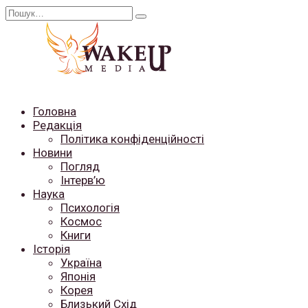
Перейти
Search
до
for:
вмісту
Головна
Редакція
Політика конфіденційності
Новини
Погляд
Інтерв’ю
Наука
Психологія
Космос
Книги
Історія
Україна
Японія
Корея
Близький Схід