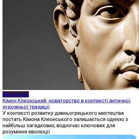
Мистецтво
Кімон Клеонський: новаторство в контексті античної
художньої традиції
У контексті розвитку давньогрецького мистецтва
постать Кімона Клеонського залишається однією з
найбільш загадкових, водночас ключових для
розуміння еволюції