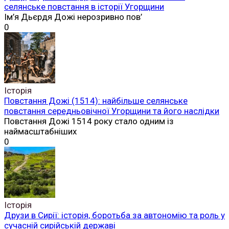
селянське повстання в історії Угорщини
Ім’я Дьєрдя Дожі нерозривно пов’
0
Історія
Повстання Дожі (1514): найбільше селянське
повстання середньовічної Угорщини та його наслідки
Повстання Дожі 1514 року стало одним із
наймасштабніших
0
Історія
Друзи в Сирії: історія, боротьба за автономію та роль у
сучасній сирійській державі