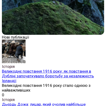
Нові публікації
Історія
Великоднє повстання 1916 року: як повстання в
Дубліні започаткувало боротьбу за незалежність
Ірландії
Великоднє повстання 1916 року стало однією з
найважливіших
0
Історія
Дьєрдь Дожа: лицар, який очолив найбільше